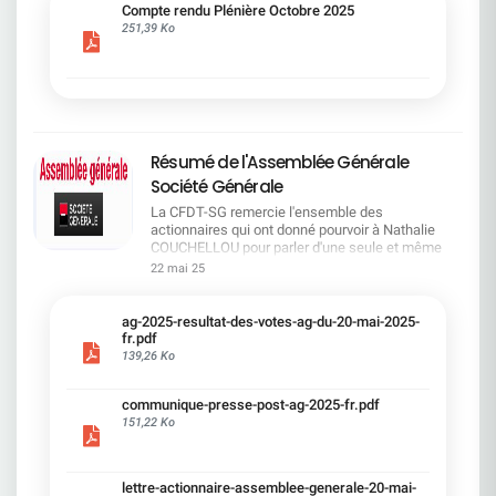
cadre du dialogue social.Bonne lecture !
Compte rendu Plénière Octobre 2025
251,39 Ko
Résumé de l'Assemblée Générale
Société Générale
La CFDT-SG remercie l'ensemble des
actionnaires qui ont donné pourvoir à Nathalie
COUCHELLOU pour parler d'une seule et même
voix.L'assemblée Générale s'est ouverte avec 4
22 mai 25
hommes à la tribune et 687 actionnaires dans la
salle.Le Directeur financier, Leopoldo ALVEAR, a
souligné la forte amélioration en 2024 de tous les
ag-2025-resultat-des-votes-ag-du-20-mai-2025-
facteurs financiers et le premier trimestre 2025
fr.pdf
encourageant.Le Directeur Général, Slawomir
139,26 Ko
KRUPA, a présenté les 4 priorité stratégiques pour
une création de valeur durable : Etre une banque
communique-presse-post-ag-2025-fr.pdf
solide. Etre une banque simple et intégrée. Etre
151,22 Ko
une banque efficace. Etre une banque rentable. Le
Directeur Général Délégué, Pierre PALMIERI, a
présenté la feuille de route en matière de
RSEVous pouvez retrouver les questions des
lettre-actionnaire-assemblee-generale-20-mai-
actionnaires dans la salle à partir de la page 7 de