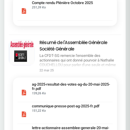
cadre du dialogue social.Bonne lecture !
Compte rendu Plénière Octobre 2025
251,39 Ko
Résumé de l'Assemblée Générale
Société Générale
La CFDT-SG remercie l'ensemble des
actionnaires qui ont donné pourvoir à Nathalie
COUCHELLOU pour parler d'une seule et même
voix.L'assemblée Générale s'est ouverte avec 4
22 mai 25
hommes à la tribune et 687 actionnaires dans la
salle.Le Directeur financier, Leopoldo ALVEAR, a
souligné la forte amélioration en 2024 de tous les
ag-2025-resultat-des-votes-ag-du-20-mai-2025-
facteurs financiers et le premier trimestre 2025
fr.pdf
encourageant.Le Directeur Général, Slawomir
139,26 Ko
KRUPA, a présenté les 4 priorité stratégiques pour
une création de valeur durable : Etre une banque
communique-presse-post-ag-2025-fr.pdf
solide. Etre une banque simple et intégrée. Etre
151,22 Ko
une banque efficace. Etre une banque rentable. Le
Directeur Général Délégué, Pierre PALMIERI, a
présenté la feuille de route en matière de
RSEVous pouvez retrouver les questions des
lettre-actionnaire-assemblee-generale-20-mai-
actionnaires dans la salle à partir de la page 7 de