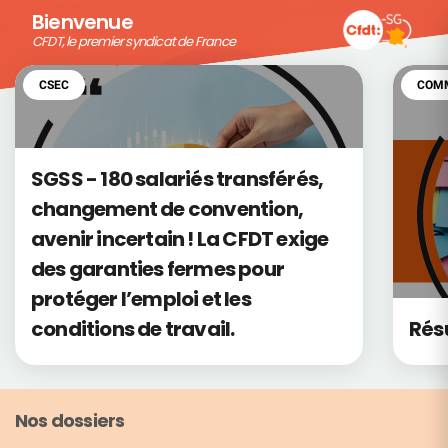
Bienvenue
CFDT, le premier syndicat de France
CFDT, le premier syndicat de France
CSEC
COMM
SGSS - 180 salariés transférés,
changement de convention,
avenir incertain ! La CFDT exige
des garanties fermes pour
protéger l’emploi et les
conditions de travail.
Rés
Nos dossiers