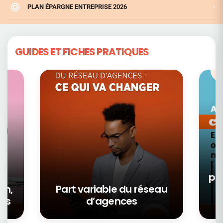
PLAN ÉPARGNE ENTREPRISE 2026
GUIDES ET FICHES PRATIQUES
pa
on,
Part variable du réseau
ors
d’agences