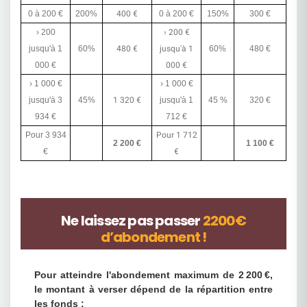
0 à 200 €
200%
400 €
0 à 200 €
150%
300 €
› 200
› 200 €
jusqu'à 1
60%
480 €
jusqu'à 1
60%
480 €
000 €
000 €
› 1 000 €
› 1 000 €
jusqu'à 3
45%
1 320 €
jusqu'à 1
45 %
320 €
934 €
712 €
Pour 3 934
Pour 1 712
2 200 €
1 100 €
€
€
Ne laissez pas passer
2200€
d’abondement !
Pour atteindre l'abondement maximum de 2 200 €,
le montant à verser dépend de la répartition entre
les fonds :