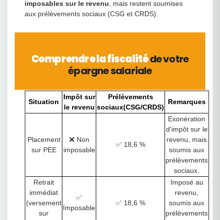
imposables sur le revenu
, mais restent soumises
aux prélèvements sociaux (CSG et CRDS).
Comprendre la fiscalité
de votre
épargne salariale
Impôt sur
Prélèvements
Situation
Remarques
le revenu
sociaux(CSG/CRDS)
Exonération
d'impôt sur le
Placement
❌ Non
revenu, mais
✅ 18,6 %
sur PEE
imposable
soumis aux
prélèvements
sociaux.
Retrait
Imposé au
immédiat
revenu,
✅
(versement
✅ 18,6 %
soumis aux
Imposable
sur
prélèvements