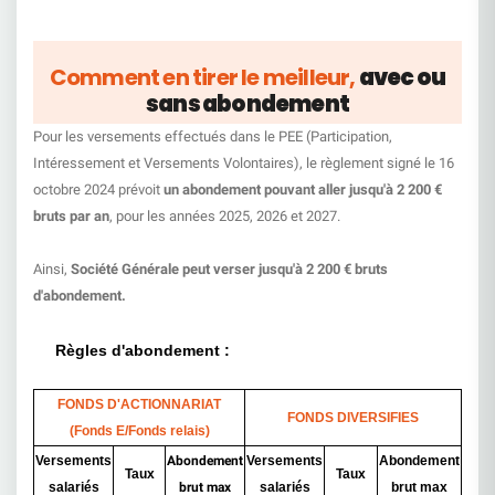
Comment en tirer le meilleur,
avec ou
sans abondement
Pour les versements effectués dans le PEE (Participation,
Intéressement et Versements Volontaires), le règlement signé le 16
octobre 2024 prévoit
un abondement pouvant aller jusqu'à 2 200 €
bruts par an
, pour les années 2025, 2026 et 2027.
Ainsi,
Société Générale peut verser jusqu'à 2 200 € bruts
d'abondement.
Règles d'abondement :
FONDS D'ACTIONNARIAT
FONDS DIVERSIFIES
(Fonds E/
F
o
nds relais)
Versements
Abondement
Versements
Abondement
Taux
Taux
salariés
brut max
salariés
brut max