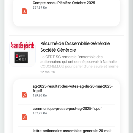
cadre du dialogue social.Bonne lecture !
Compte rendu Plénière Octobre 2025
251,39 Ko
Résumé de l'Assemblée Générale
Société Générale
La CFDT-SG remercie l'ensemble des
actionnaires qui ont donné pourvoir à Nathalie
COUCHELLOU pour parler d'une seule et même
voix.L'assemblée Générale s'est ouverte avec 4
22 mai 25
hommes à la tribune et 687 actionnaires dans la
salle.Le Directeur financier, Leopoldo ALVEAR, a
souligné la forte amélioration en 2024 de tous les
ag-2025-resultat-des-votes-ag-du-20-mai-2025-
facteurs financiers et le premier trimestre 2025
fr.pdf
encourageant.Le Directeur Général, Slawomir
139,26 Ko
KRUPA, a présenté les 4 priorité stratégiques pour
une création de valeur durable : Etre une banque
communique-presse-post-ag-2025-fr.pdf
solide. Etre une banque simple et intégrée. Etre
151,22 Ko
une banque efficace. Etre une banque rentable. Le
Directeur Général Délégué, Pierre PALMIERI, a
présenté la feuille de route en matière de
RSEVous pouvez retrouver les questions des
lettre-actionnaire-assemblee-generale-20-mai-
actionnaires dans la salle à partir de la page 7 de