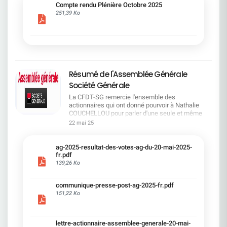
cadre du dialogue social.Bonne lecture !
Compte rendu Plénière Octobre 2025
251,39 Ko
Résumé de l'Assemblée Générale
Société Générale
La CFDT-SG remercie l'ensemble des
actionnaires qui ont donné pourvoir à Nathalie
COUCHELLOU pour parler d'une seule et même
voix.L'assemblée Générale s'est ouverte avec 4
22 mai 25
hommes à la tribune et 687 actionnaires dans la
salle.Le Directeur financier, Leopoldo ALVEAR, a
souligné la forte amélioration en 2024 de tous les
ag-2025-resultat-des-votes-ag-du-20-mai-2025-
facteurs financiers et le premier trimestre 2025
fr.pdf
encourageant.Le Directeur Général, Slawomir
139,26 Ko
KRUPA, a présenté les 4 priorité stratégiques pour
une création de valeur durable : Etre une banque
communique-presse-post-ag-2025-fr.pdf
solide. Etre une banque simple et intégrée. Etre
151,22 Ko
une banque efficace. Etre une banque rentable. Le
Directeur Général Délégué, Pierre PALMIERI, a
présenté la feuille de route en matière de
RSEVous pouvez retrouver les questions des
lettre-actionnaire-assemblee-generale-20-mai-
actionnaires dans la salle à partir de la page 7 de