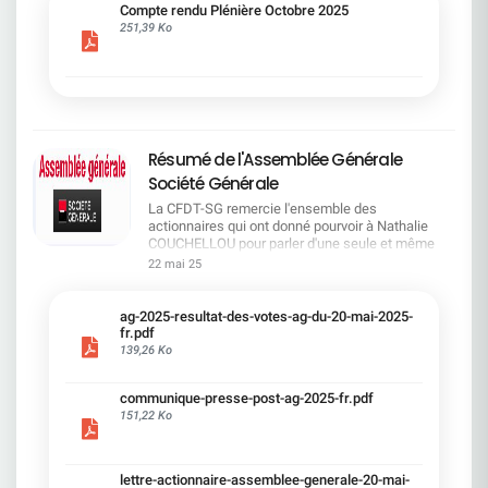
cadre du dialogue social.Bonne lecture !
Compte rendu Plénière Octobre 2025
251,39 Ko
Résumé de l'Assemblée Générale
Société Générale
La CFDT-SG remercie l'ensemble des
actionnaires qui ont donné pourvoir à Nathalie
COUCHELLOU pour parler d'une seule et même
voix.L'assemblée Générale s'est ouverte avec 4
22 mai 25
hommes à la tribune et 687 actionnaires dans la
salle.Le Directeur financier, Leopoldo ALVEAR, a
souligné la forte amélioration en 2024 de tous les
ag-2025-resultat-des-votes-ag-du-20-mai-2025-
facteurs financiers et le premier trimestre 2025
fr.pdf
encourageant.Le Directeur Général, Slawomir
139,26 Ko
KRUPA, a présenté les 4 priorité stratégiques pour
une création de valeur durable : Etre une banque
communique-presse-post-ag-2025-fr.pdf
solide. Etre une banque simple et intégrée. Etre
151,22 Ko
une banque efficace. Etre une banque rentable. Le
Directeur Général Délégué, Pierre PALMIERI, a
présenté la feuille de route en matière de
RSEVous pouvez retrouver les questions des
lettre-actionnaire-assemblee-generale-20-mai-
actionnaires dans la salle à partir de la page 7 de