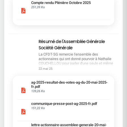
cadre du dialogue social.Bonne lecture !
Compte rendu Plénière Octobre 2025
251,39 Ko
Résumé de l'Assemblée Générale
Société Générale
La CFDT-SG remercie l'ensemble des
actionnaires qui ont donné pourvoir à Nathalie
COUCHELLOU pour parler d'une seule et même
voix.L'assemblée Générale s'est ouverte avec 4
22 mai 25
hommes à la tribune et 687 actionnaires dans la
salle.Le Directeur financier, Leopoldo ALVEAR, a
souligné la forte amélioration en 2024 de tous les
ag-2025-resultat-des-votes-ag-du-20-mai-2025-
facteurs financiers et le premier trimestre 2025
fr.pdf
encourageant.Le Directeur Général, Slawomir
139,26 Ko
KRUPA, a présenté les 4 priorité stratégiques pour
une création de valeur durable : Etre une banque
communique-presse-post-ag-2025-fr.pdf
solide. Etre une banque simple et intégrée. Etre
151,22 Ko
une banque efficace. Etre une banque rentable. Le
Directeur Général Délégué, Pierre PALMIERI, a
présenté la feuille de route en matière de
RSEVous pouvez retrouver les questions des
lettre-actionnaire-assemblee-generale-20-mai-
actionnaires dans la salle à partir de la page 7 de