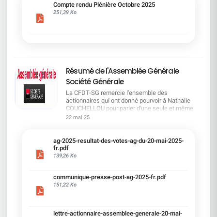
cadre du dialogue social.Bonne lecture !
Compte rendu Plénière Octobre 2025
251,39 Ko
Résumé de l'Assemblée Générale
Société Générale
La CFDT-SG remercie l'ensemble des
actionnaires qui ont donné pourvoir à Nathalie
COUCHELLOU pour parler d'une seule et même
voix.L'assemblée Générale s'est ouverte avec 4
22 mai 25
hommes à la tribune et 687 actionnaires dans la
salle.Le Directeur financier, Leopoldo ALVEAR, a
souligné la forte amélioration en 2024 de tous les
ag-2025-resultat-des-votes-ag-du-20-mai-2025-
facteurs financiers et le premier trimestre 2025
fr.pdf
encourageant.Le Directeur Général, Slawomir
139,26 Ko
KRUPA, a présenté les 4 priorité stratégiques pour
une création de valeur durable : Etre une banque
communique-presse-post-ag-2025-fr.pdf
solide. Etre une banque simple et intégrée. Etre
151,22 Ko
une banque efficace. Etre une banque rentable. Le
Directeur Général Délégué, Pierre PALMIERI, a
présenté la feuille de route en matière de
RSEVous pouvez retrouver les questions des
lettre-actionnaire-assemblee-generale-20-mai-
actionnaires dans la salle à partir de la page 7 de