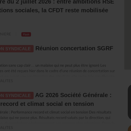
re du 2 juillet 2026 : entre ambitions RSE
ions sociales, la CFDT reste mobilisée
NIERE
Flash
Réunion concertation SGRF
N SYNDICALE
ion sans cap clair… un malaise qui ne peut plus être ignoré Les
es ont été reçues hier dans le cadre d’une réunion de concertation sur
et en avant une amélioration des résultats elle reste très insuffisante
ALITES
e : malgré des années de plans de transformation successifs, la banque
e marché. Surtout, elle est aujourd’hui incapable de démontrer
té de ces transformations ni d’en expliquer les résultats. Dans ce flou,
AG 2026 Société Générale :
N SYNDICALE
ui en subissent directement les conséquences, c’est dans cet état
ecord et climat social en tension
a engagé la réunion. Quand “accompagner” rime avec sanctionner La
e à accompagner les salariés. Nous avions compris un
ale : Performance record et climat social en tension Des résultats
le développement des compétences et la sécurisation des parcours
aise qui ne passe plus. Résultats record salués par la direction, qui
ssi en leur donnant les moyens d’accomplir leur travail et de
age, de revaloriser généreusement ses propres rémunérations. Dans le
tes réglementaires. Dans les faits, ce qui se met en place ressemble
ALITES
social se dégrade et le quotidien de travail se durcit. Le décalage