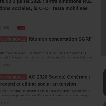
re du 2 juillet 2026 : entre ambitions RSE
ions sociales, la CFDT reste mobilisée
NIERE
Flash
Réunion concertation SGRF
N SYNDICALE
ion sans cap clair… un malaise qui ne peut plus être ignoré Les
es ont été reçues hier dans le cadre d’une réunion de concertation sur
et en avant une amélioration des résultats elle reste très insuffisante
ALITES
e : malgré des années de plans de transformation successifs, la banque
e marché. Surtout, elle est aujourd’hui incapable de démontrer
té de ces transformations ni d’en expliquer les résultats. Dans ce flou,
AG 2026 Société Générale :
N SYNDICALE
ui en subissent directement les conséquences, c’est dans cet état
ecord et climat social en tension
a engagé la réunion. Quand “accompagner” rime avec sanctionner La
e à accompagner les salariés. Nous avions compris un
ale : Performance record et climat social en tension Des résultats
le développement des compétences et la sécurisation des parcours
aise qui ne passe plus. Résultats record salués par la direction, qui
ssi en leur donnant les moyens d’accomplir leur travail et de
age, de revaloriser généreusement ses propres rémunérations. Dans le
tes réglementaires. Dans les faits, ce qui se met en place ressemble
ALITES
social se dégrade et le quotidien de travail se durcit. Le décalage