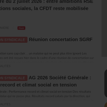
re du 2 juillet 2026 : entre ambitions RSE
ions sociales, la CFDT reste mobilisée
NIERE
Flash
Réunion concertation SGRF
N SYNDICALE
ion sans cap clair… un malaise qui ne peut plus être ignoré Les
es ont été reçues hier dans le cadre d’une réunion de concertation sur
et en avant une amélioration des résultats elle reste très insuffisante
ALITES
e : malgré des années de plans de transformation successifs, la banque
e marché. Surtout, elle est aujourd’hui incapable de démontrer
té de ces transformations ni d’en expliquer les résultats. Dans ce flou,
AG 2026 Société Générale :
N SYNDICALE
ui en subissent directement les conséquences, c’est dans cet état
ecord et climat social en tension
a engagé la réunion. Quand “accompagner” rime avec sanctionner La
e à accompagner les salariés. Nous avions compris un
ale : Performance record et climat social en tension Des résultats
le développement des compétences et la sécurisation des parcours
aise qui ne passe plus. Résultats record salués par la direction, qui
ssi en leur donnant les moyens d’accomplir leur travail et de
age, de revaloriser généreusement ses propres rémunérations. Dans le
tes réglementaires. Dans les faits, ce qui se met en place ressemble
ALITES
social se dégrade et le quotidien de travail se durcit. Le décalage