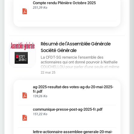
cadre du dialogue social.Bonne lecture !
Compte rendu Plénière Octobre 2025
251,39 Ko
Résumé de l'Assemblée Générale
Société Générale
La CFDT-SG remercie l'ensemble des
actionnaires qui ont donné pourvoir à Nathalie
COUCHELLOU pour parler d'une seule et même
voix.L'assemblée Générale s'est ouverte avec 4
22 mai 25
hommes à la tribune et 687 actionnaires dans la
salle.Le Directeur financier, Leopoldo ALVEAR, a
souligné la forte amélioration en 2024 de tous les
ag-2025-resultat-des-votes-ag-du-20-mai-2025-
facteurs financiers et le premier trimestre 2025
fr.pdf
encourageant.Le Directeur Général, Slawomir
139,26 Ko
KRUPA, a présenté les 4 priorité stratégiques pour
une création de valeur durable : Etre une banque
communique-presse-post-ag-2025-fr.pdf
solide. Etre une banque simple et intégrée. Etre
151,22 Ko
une banque efficace. Etre une banque rentable. Le
Directeur Général Délégué, Pierre PALMIERI, a
présenté la feuille de route en matière de
RSEVous pouvez retrouver les questions des
lettre-actionnaire-assemblee-generale-20-mai-
actionnaires dans la salle à partir de la page 7 de