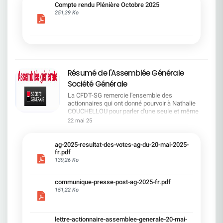
cadre du dialogue social.Bonne lecture !
Compte rendu Plénière Octobre 2025
251,39 Ko
Résumé de l'Assemblée Générale
Société Générale
La CFDT-SG remercie l'ensemble des
actionnaires qui ont donné pourvoir à Nathalie
COUCHELLOU pour parler d'une seule et même
voix.L'assemblée Générale s'est ouverte avec 4
22 mai 25
hommes à la tribune et 687 actionnaires dans la
salle.Le Directeur financier, Leopoldo ALVEAR, a
souligné la forte amélioration en 2024 de tous les
ag-2025-resultat-des-votes-ag-du-20-mai-2025-
facteurs financiers et le premier trimestre 2025
fr.pdf
encourageant.Le Directeur Général, Slawomir
139,26 Ko
KRUPA, a présenté les 4 priorité stratégiques pour
une création de valeur durable : Etre une banque
communique-presse-post-ag-2025-fr.pdf
solide. Etre une banque simple et intégrée. Etre
151,22 Ko
une banque efficace. Etre une banque rentable. Le
Directeur Général Délégué, Pierre PALMIERI, a
présenté la feuille de route en matière de
RSEVous pouvez retrouver les questions des
lettre-actionnaire-assemblee-generale-20-mai-
actionnaires dans la salle à partir de la page 7 de