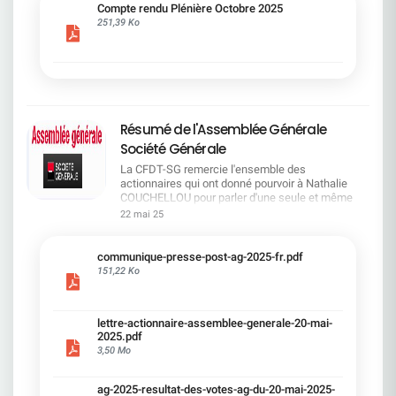
cadre du dialogue social.Bonne lecture !
Compte rendu Plénière Octobre 2025
251,39 Ko
Résumé de l'Assemblée Générale
Société Générale
La CFDT-SG remercie l'ensemble des
actionnaires qui ont donné pourvoir à Nathalie
COUCHELLOU pour parler d'une seule et même
voix.L'assemblée Générale s'est ouverte avec 4
22 mai 25
hommes à la tribune et 687 actionnaires dans la
salle.Le Directeur financier, Leopoldo ALVEAR, a
souligné la forte amélioration en 2024 de tous les
communique-presse-post-ag-2025-fr.pdf
facteurs financiers et le premier trimestre 2025
151,22 Ko
encourageant.Le Directeur Général, Slawomir
KRUPA, a présenté les 4 priorité stratégiques pour
une création de valeur durable : Etre une banque
lettre-actionnaire-assemblee-generale-20-mai-
solide. Etre une banque simple et intégrée. Etre
2025.pdf
une banque efficace. Etre une banque rentable. Le
3,50 Mo
Directeur Général Délégué, Pierre PALMIERI, a
présenté la feuille de route en matière de
RSEVous pouvez retrouver les questions des
ag-2025-resultat-des-votes-ag-du-20-mai-2025-
actionnaires dans la salle à partir de la page 7 de