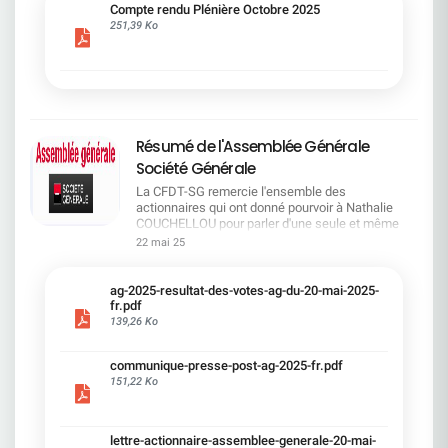
cadre du dialogue social.Bonne lecture !
Compte rendu Plénière Octobre 2025
251,39 Ko
Résumé de l'Assemblée Générale
Société Générale
La CFDT-SG remercie l'ensemble des
actionnaires qui ont donné pourvoir à Nathalie
COUCHELLOU pour parler d'une seule et même
voix.L'assemblée Générale s'est ouverte avec 4
22 mai 25
hommes à la tribune et 687 actionnaires dans la
salle.Le Directeur financier, Leopoldo ALVEAR, a
souligné la forte amélioration en 2024 de tous les
ag-2025-resultat-des-votes-ag-du-20-mai-2025-
facteurs financiers et le premier trimestre 2025
fr.pdf
encourageant.Le Directeur Général, Slawomir
139,26 Ko
KRUPA, a présenté les 4 priorité stratégiques pour
une création de valeur durable : Etre une banque
communique-presse-post-ag-2025-fr.pdf
solide. Etre une banque simple et intégrée. Etre
151,22 Ko
une banque efficace. Etre une banque rentable. Le
Directeur Général Délégué, Pierre PALMIERI, a
présenté la feuille de route en matière de
RSEVous pouvez retrouver les questions des
lettre-actionnaire-assemblee-generale-20-mai-
actionnaires dans la salle à partir de la page 7 de