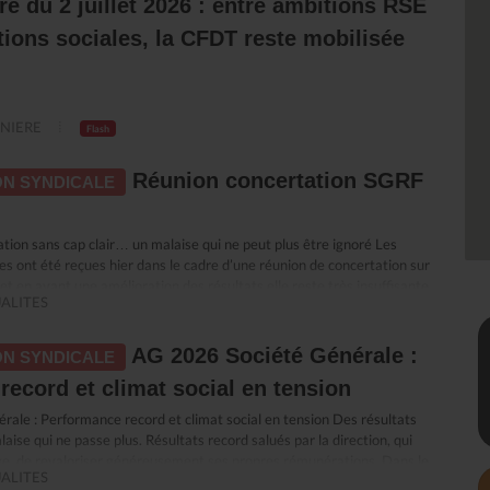
re du 2 juillet 2026 : entre ambitions RSE
ions sociales, la CFDT reste mobilisée
NIERE
Flash
Réunion concertation SGRF
N SYNDICALE
ion sans cap clair… un malaise qui ne peut plus être ignoré Les
es ont été reçues hier dans le cadre d’une réunion de concertation sur
et en avant une amélioration des résultats elle reste très insuffisante
ALITES
e : malgré des années de plans de transformation successifs, la banque
e marché. Surtout, elle est aujourd’hui incapable de démontrer
té de ces transformations ni d’en expliquer les résultats. Dans ce flou,
AG 2026 Société Générale :
N SYNDICALE
ui en subissent directement les conséquences, c’est dans cet état
ecord et climat social en tension
a engagé la réunion. Quand “accompagner” rime avec sanctionner La
e à accompagner les salariés. Nous avions compris un
ale : Performance record et climat social en tension Des résultats
le développement des compétences et la sécurisation des parcours
aise qui ne passe plus. Résultats record salués par la direction, qui
ssi en leur donnant les moyens d’accomplir leur travail et de
age, de revaloriser généreusement ses propres rémunérations. Dans le
tes réglementaires. Dans les faits, ce qui se met en place ressemble
ALITES
social se dégrade et le quotidien de travail se durcit. Le décalage