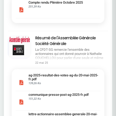
cadre du dialogue social.Bonne lecture !
Compte rendu Plénière Octobre 2025
251,39 Ko
Résumé de l'Assemblée Générale
Société Générale
La CFDT-SG remercie l'ensemble des
actionnaires qui ont donné pourvoir à Nathalie
COUCHELLOU pour parler d'une seule et même
voix.L'assemblée Générale s'est ouverte avec 4
22 mai 25
hommes à la tribune et 687 actionnaires dans la
salle.Le Directeur financier, Leopoldo ALVEAR, a
souligné la forte amélioration en 2024 de tous les
ag-2025-resultat-des-votes-ag-du-20-mai-2025-
facteurs financiers et le premier trimestre 2025
fr.pdf
encourageant.Le Directeur Général, Slawomir
139,26 Ko
KRUPA, a présenté les 4 priorité stratégiques pour
une création de valeur durable : Etre une banque
communique-presse-post-ag-2025-fr.pdf
solide. Etre une banque simple et intégrée. Etre
151,22 Ko
une banque efficace. Etre une banque rentable. Le
Directeur Général Délégué, Pierre PALMIERI, a
présenté la feuille de route en matière de
RSEVous pouvez retrouver les questions des
lettre-actionnaire-assemblee-generale-20-mai-
actionnaires dans la salle à partir de la page 7 de