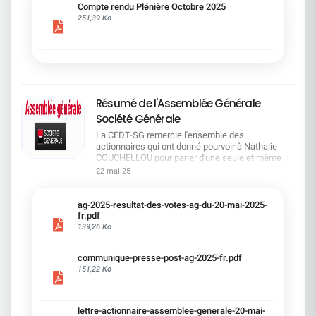
cadre du dialogue social.Bonne lecture !
Compte rendu Plénière Octobre 2025
251,39 Ko
Résumé de l'Assemblée Générale
Société Générale
La CFDT-SG remercie l'ensemble des
actionnaires qui ont donné pourvoir à Nathalie
COUCHELLOU pour parler d'une seule et même
voix.L'assemblée Générale s'est ouverte avec 4
22 mai 25
hommes à la tribune et 687 actionnaires dans la
salle.Le Directeur financier, Leopoldo ALVEAR, a
souligné la forte amélioration en 2024 de tous les
ag-2025-resultat-des-votes-ag-du-20-mai-2025-
facteurs financiers et le premier trimestre 2025
fr.pdf
encourageant.Le Directeur Général, Slawomir
139,26 Ko
KRUPA, a présenté les 4 priorité stratégiques pour
une création de valeur durable : Etre une banque
communique-presse-post-ag-2025-fr.pdf
solide. Etre une banque simple et intégrée. Etre
151,22 Ko
une banque efficace. Etre une banque rentable. Le
Directeur Général Délégué, Pierre PALMIERI, a
présenté la feuille de route en matière de
RSEVous pouvez retrouver les questions des
lettre-actionnaire-assemblee-generale-20-mai-
actionnaires dans la salle à partir de la page 7 de