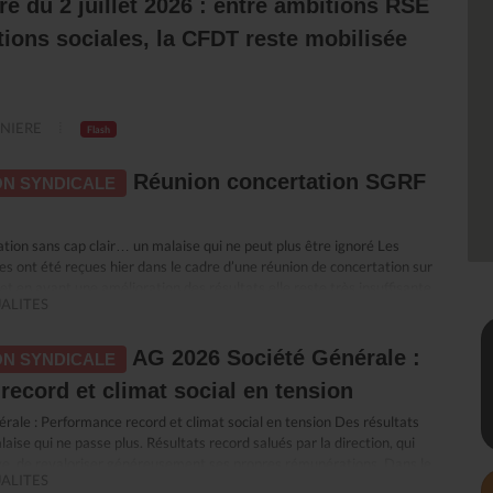
re du 2 juillet 2026 : entre ambitions RSE
ions sociales, la CFDT reste mobilisée
NIERE
Flash
Réunion concertation SGRF
N SYNDICALE
ion sans cap clair… un malaise qui ne peut plus être ignoré Les
es ont été reçues hier dans le cadre d’une réunion de concertation sur
et en avant une amélioration des résultats elle reste très insuffisante
ALITES
e : malgré des années de plans de transformation successifs, la banque
e marché. Surtout, elle est aujourd’hui incapable de démontrer
té de ces transformations ni d’en expliquer les résultats. Dans ce flou,
AG 2026 Société Générale :
N SYNDICALE
ui en subissent directement les conséquences, c’est dans cet état
ecord et climat social en tension
a engagé la réunion. Quand “accompagner” rime avec sanctionner La
e à accompagner les salariés. Nous avions compris un
ale : Performance record et climat social en tension Des résultats
le développement des compétences et la sécurisation des parcours
aise qui ne passe plus. Résultats record salués par la direction, qui
ssi en leur donnant les moyens d’accomplir leur travail et de
age, de revaloriser généreusement ses propres rémunérations. Dans le
tes réglementaires. Dans les faits, ce qui se met en place ressemble
ALITES
social se dégrade et le quotidien de travail se durcit. Le décalage