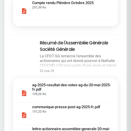
cadre du dialogue social.Bonne lecture !
Compte rendu Plénière Octobre 2025
251,39 Ko
Résumé de l'Assemblée Générale
Société Générale
La CFDT-SG remercie l'ensemble des
actionnaires qui ont donné pourvoir à Nathalie
COUCHELLOU pour parler d'une seule et même
voix.L'assemblée Générale s'est ouverte avec 4
22 mai 25
hommes à la tribune et 687 actionnaires dans la
salle.Le Directeur financier, Leopoldo ALVEAR, a
souligné la forte amélioration en 2024 de tous les
ag-2025-resultat-des-votes-ag-du-20-mai-2025-
facteurs financiers et le premier trimestre 2025
fr.pdf
encourageant.Le Directeur Général, Slawomir
139,26 Ko
KRUPA, a présenté les 4 priorité stratégiques pour
une création de valeur durable : Etre une banque
communique-presse-post-ag-2025-fr.pdf
solide. Etre une banque simple et intégrée. Etre
151,22 Ko
une banque efficace. Etre une banque rentable. Le
Directeur Général Délégué, Pierre PALMIERI, a
présenté la feuille de route en matière de
RSEVous pouvez retrouver les questions des
lettre-actionnaire-assemblee-generale-20-mai-
actionnaires dans la salle à partir de la page 7 de