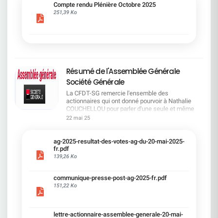
cadre du dialogue social.Bonne lecture !
Compte rendu Plénière Octobre 2025
251,39 Ko
Résumé de l'Assemblée Générale
Société Générale
La CFDT-SG remercie l'ensemble des
actionnaires qui ont donné pourvoir à Nathalie
COUCHELLOU pour parler d'une seule et même
voix.L'assemblée Générale s'est ouverte avec 4
22 mai 25
hommes à la tribune et 687 actionnaires dans la
salle.Le Directeur financier, Leopoldo ALVEAR, a
souligné la forte amélioration en 2024 de tous les
ag-2025-resultat-des-votes-ag-du-20-mai-2025-
facteurs financiers et le premier trimestre 2025
fr.pdf
encourageant.Le Directeur Général, Slawomir
139,26 Ko
KRUPA, a présenté les 4 priorité stratégiques pour
une création de valeur durable : Etre une banque
communique-presse-post-ag-2025-fr.pdf
solide. Etre une banque simple et intégrée. Etre
151,22 Ko
une banque efficace. Etre une banque rentable. Le
Directeur Général Délégué, Pierre PALMIERI, a
présenté la feuille de route en matière de
RSEVous pouvez retrouver les questions des
lettre-actionnaire-assemblee-generale-20-mai-
actionnaires dans la salle à partir de la page 7 de