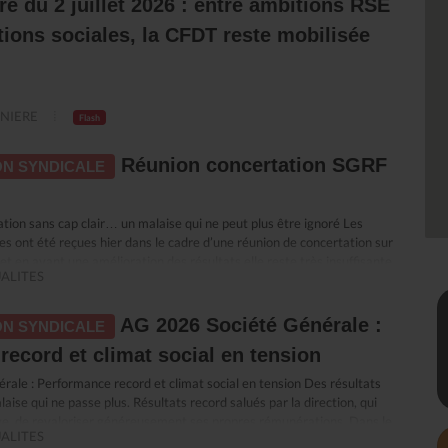
re du 2 juillet 2026 : entre ambitions RSE
ions sociales, la CFDT reste mobilisée
NIERE
Flash
Réunion concertation SGRF
N SYNDICALE
ion sans cap clair… un malaise qui ne peut plus être ignoré Les
es ont été reçues hier dans le cadre d’une réunion de concertation sur
et en avant une amélioration des résultats elle reste très insuffisante
ALITES
e : malgré des années de plans de transformation successifs, la banque
e marché. Surtout, elle est aujourd’hui incapable de démontrer
té de ces transformations ni d’en expliquer les résultats. Dans ce flou,
AG 2026 Société Générale :
N SYNDICALE
ui en subissent directement les conséquences, c’est dans cet état
ecord et climat social en tension
a engagé la réunion. Quand “accompagner” rime avec sanctionner La
e à accompagner les salariés. Nous avions compris un
ale : Performance record et climat social en tension Des résultats
le développement des compétences et la sécurisation des parcours
aise qui ne passe plus. Résultats record salués par la direction, qui
ssi en leur donnant les moyens d’accomplir leur travail et de
age, de revaloriser généreusement ses propres rémunérations. Dans le
tes réglementaires. Dans les faits, ce qui se met en place ressemble
ALITES
social se dégrade et le quotidien de travail se durcit. Le décalage