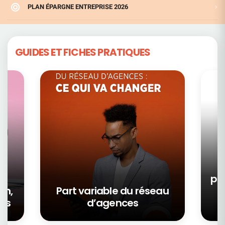
PLAN ÉPARGNE ENTREPRISE 2026
GUIDES ET FICHES PRATIQUES
pa
on,
Part variable du réseau
ors
d’agences