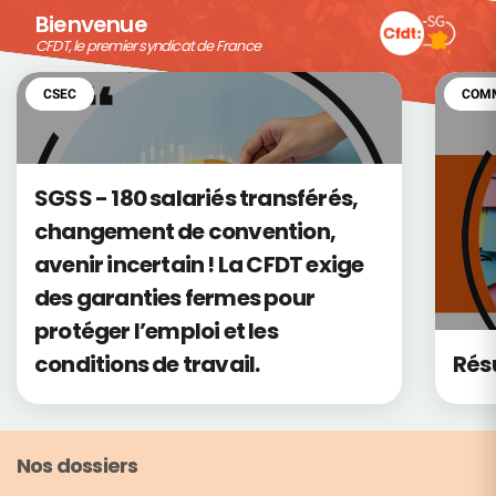
Bienvenue
CFDT, le premier syndicat de France
CFDT, le premier syndicat de France
CSEC
COMM
SGSS - 180 salariés transférés,
changement de convention,
avenir incertain ! La CFDT exige
des garanties fermes pour
protéger l’emploi et les
conditions de travail.
Rés
Nos dossiers