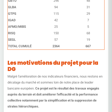
GBTO
296
48
GLBA
94
31
GTPS
115
29
IGAD
42
7
AFMO/MIBS
25
5
RISQ
150
68
SEGL
57
19
TOTAL CUMULÉ
2364
667
Les motivations du projet pour la
DG
Malgré l'amélioration de nos indicateurs financiers, nous restons en
décalage du marché et sommes loin de notre place de leader
bancaire européen.
Ce projet est le résultat des travaux engagés
auprès du terrain et doit améliorer l'efficacité et la performance
collective notamment par la simplification et la suppression de
strates hiérarchiques.