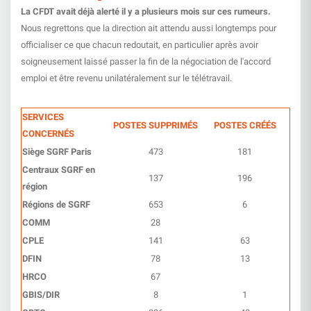
La CFDT avait déjà alerté il y a plusieurs mois sur ces rumeurs.
Nous regrettons que la direction ait attendu aussi longtemps pour
officialiser ce que chacun redoutait, en particulier après avoir
soigneusement laissé passer la fin de la négociation de l'accord
emploi et être revenu unilatéralement sur le télétravail.
SERVICES
POSTES SUPPRIMÉS
POSTES CRÉÉS
CONCERNÉS
Siège SGRF Paris
473
181
Centraux SGRF en
137
196
région
Régions de SGRF
653
6
COMM
28
CPLE
141
63
DFIN
78
13
HRCO
67
GBIS/DIR
8
1