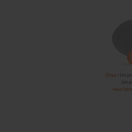
02 & 
Oops !
Un pro
Un pe
nous fair