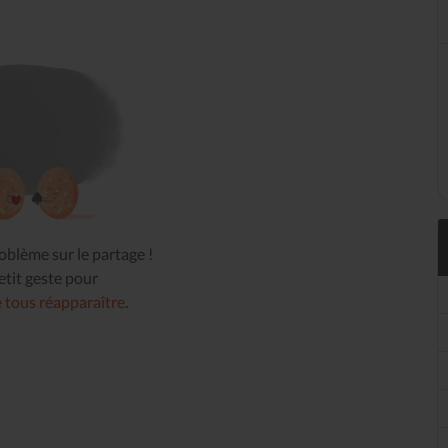
03 AVRIL 20
blème sur le partage !
tit geste pour
e tous réapparaître
.