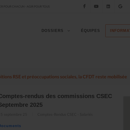
Facebook
YouTube
LinkedIn
Go
R POUR CHACUN - AGIR POUR TOUS
DOSSIERS
ÉQUIPES
INFORMA
mbitions RSE et préoccupations sociales, la CFDT reste mobilisée
Comptes-rendus des commissions CSEC
Septembre 2025
25 septembre 25
Comptes-Rendus CSEC - Salariés
Documents