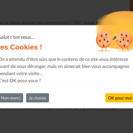
de la 4ème session des commissions CSEC, tenue les 17 et
Salut c'est nous...
:
les Cookies !
On a attendu d'être sûrs que le contenu de ce site vous intéresse
 Sociales (EPQS)
avant de vous déranger, mais on aimerait bien vous accompagner
pendant votre visite...
C'est OK pour vous ?
vail
Non merci
Je choisis
OK pour moi
 les propositions ainsi que les points de vigilance portés par