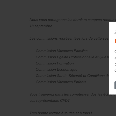
Nous vous partageons les derniers comptes rendus 
18 septembre.
Les commissions représentées lors de cette session 
Commission Vacances Familles
Commission Egalité Professionnelle et Questions
Commission Formation
Commission Economique
Commission Santé, Sécurité et Conditions de Tra
Commission Vacances Enfants
Vous trouverez dans les comptes-rendus les échanges,
vos représentants CFDT.
Très bonne lecture à toutes et à tous !