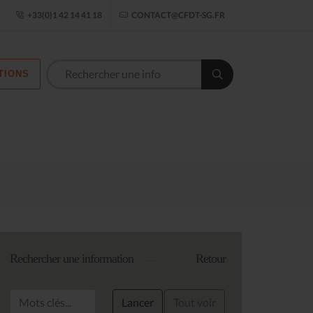
ogle Établissement
+33(0)1 42 14 41 18
CONTACT@CFDT-SG.FR
TIONS
Les commission
Rechercher une information
Retour
Lancer
Tout voir