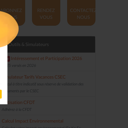
ABONNEZ
RENDEZ
CONTACTEZ
VOUS
VOUS
NOUS
Outils & Simulateurs
Intéressement et Participation 2026
new
2025 versés en 2026
Simulateur Tarifs Vacances CSEC
Calcul à titre indicatif sous réserve de validation des
documents par le CSEC
Cotisation CFDT
Adhérez à la CFDT
Calcul Impact Environnemental
Calculez votre impact environnemental (En Kg Eq.