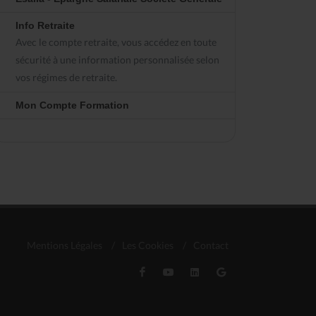
Info Retraite
Avec le compte retraite, vous accédez en toute
sécurité à une information personnalisée selon
vos régimes de retraite.
Mon Compte Formation
Mentions Légales
/
Les Cookies
/
Contact