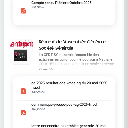
cadre du dialogue social.Bonne lecture !
Compte rendu Plénière Octobre 2025
251,39 Ko
Résumé de l'Assemblée Générale
Société Générale
La CFDT-SG remercie l'ensemble des
actionnaires qui ont donné pourvoir à Nathalie
COUCHELLOU pour parler d'une seule et même
voix.L'assemblée Générale s'est ouverte avec 4
22 mai 25
hommes à la tribune et 687 actionnaires dans la
salle.Le Directeur financier, Leopoldo ALVEAR, a
souligné la forte amélioration en 2024 de tous les
ag-2025-resultat-des-votes-ag-du-20-mai-2025-
facteurs financiers et le premier trimestre 2025
fr.pdf
encourageant.Le Directeur Général, Slawomir
139,26 Ko
KRUPA, a présenté les 4 priorité stratégiques pour
une création de valeur durable : Etre une banque
communique-presse-post-ag-2025-fr.pdf
solide. Etre une banque simple et intégrée. Etre
151,22 Ko
une banque efficace. Etre une banque rentable. Le
Directeur Général Délégué, Pierre PALMIERI, a
présenté la feuille de route en matière de
RSEVous pouvez retrouver les questions des
lettre-actionnaire-assemblee-generale-20-mai-
actionnaires dans la salle à partir de la page 7 de