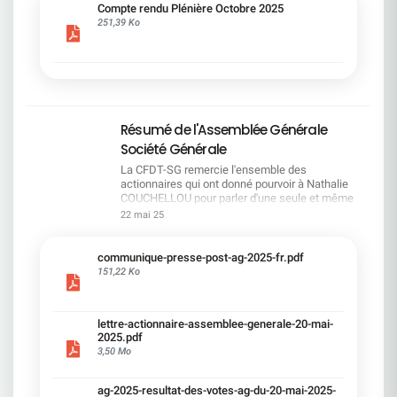
cadre du dialogue social.Bonne lecture !
Compte rendu Plénière Octobre 2025
251,39 Ko
Résumé de l'Assemblée Générale
Société Générale
La CFDT-SG remercie l'ensemble des
actionnaires qui ont donné pourvoir à Nathalie
COUCHELLOU pour parler d'une seule et même
voix.L'assemblée Générale s'est ouverte avec 4
22 mai 25
hommes à la tribune et 687 actionnaires dans la
salle.Le Directeur financier, Leopoldo ALVEAR, a
souligné la forte amélioration en 2024 de tous les
communique-presse-post-ag-2025-fr.pdf
facteurs financiers et le premier trimestre 2025
151,22 Ko
encourageant.Le Directeur Général, Slawomir
KRUPA, a présenté les 4 priorité stratégiques pour
une création de valeur durable : Etre une banque
lettre-actionnaire-assemblee-generale-20-mai-
solide. Etre une banque simple et intégrée. Etre
2025.pdf
une banque efficace. Etre une banque rentable. Le
3,50 Mo
Directeur Général Délégué, Pierre PALMIERI, a
présenté la feuille de route en matière de
RSEVous pouvez retrouver les questions des
ag-2025-resultat-des-votes-ag-du-20-mai-2025-
actionnaires dans la salle à partir de la page 7 de