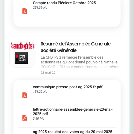
cadre du dialogue social.Bonne lecture !
Compte rendu Plénière Octobre 2025
251,39 Ko
Résumé de l'Assemblée Générale
Société Générale
La CFDT-SG remercie l'ensemble des
actionnaires qui ont donné pourvoir à Nathalie
COUCHELLOU pour parler d'une seule et même
voix.L'assemblée Générale s'est ouverte avec 4
22 mai 25
hommes à la tribune et 687 actionnaires dans la
salle.Le Directeur financier, Leopoldo ALVEAR, a
souligné la forte amélioration en 2024 de tous les
communique-presse-post-ag-2025-fr.pdf
facteurs financiers et le premier trimestre 2025
151,22 Ko
encourageant.Le Directeur Général, Slawomir
KRUPA, a présenté les 4 priorité stratégiques pour
une création de valeur durable : Etre une banque
lettre-actionnaire-assemblee-generale-20-mai-
solide. Etre une banque simple et intégrée. Etre
2025.pdf
une banque efficace. Etre une banque rentable. Le
3,50 Mo
Directeur Général Délégué, Pierre PALMIERI, a
présenté la feuille de route en matière de
RSEVous pouvez retrouver les questions des
ag-2025-resultat-des-votes-ag-du-20-mai-2025-
actionnaires dans la salle à partir de la page 7 de