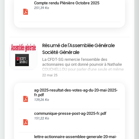
cadre du dialogue social.Bonne lecture !
Compte rendu Plénière Octobre 2025
251,39 Ko
Résumé de l'Assemblée Générale
Société Générale
La CFDT-SG remercie l'ensemble des
actionnaires qui ont donné pourvoir à Nathalie
COUCHELLOU pour parler d'une seule et même
voix.L'assemblée Générale s'est ouverte avec 4
22 mai 25
hommes à la tribune et 687 actionnaires dans la
salle.Le Directeur financier, Leopoldo ALVEAR, a
souligné la forte amélioration en 2024 de tous les
ag-2025-resultat-des-votes-ag-du-20-mai-2025-
facteurs financiers et le premier trimestre 2025
fr.pdf
encourageant.Le Directeur Général, Slawomir
139,26 Ko
KRUPA, a présenté les 4 priorité stratégiques pour
une création de valeur durable : Etre une banque
communique-presse-post-ag-2025-fr.pdf
solide. Etre une banque simple et intégrée. Etre
151,22 Ko
une banque efficace. Etre une banque rentable. Le
Directeur Général Délégué, Pierre PALMIERI, a
présenté la feuille de route en matière de
RSEVous pouvez retrouver les questions des
lettre-actionnaire-assemblee-generale-20-mai-
actionnaires dans la salle à partir de la page 7 de