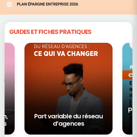
PLAN ÉPARGNE ENTREPRISE 2026
GUIDES ET FICHES PRATIQUES
pa
on,
Part variable du réseau
ors
d’agences