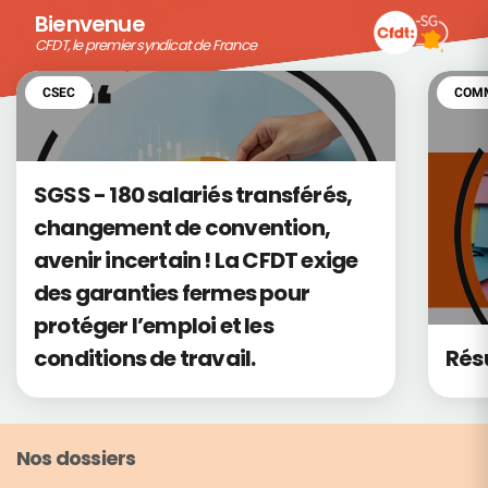
Bienvenue
CFDT, le premier syndicat de France
CFDT, le premier syndicat de France
CSEC
COMM
SGSS - 180 salariés transférés,
changement de convention,
avenir incertain ! La CFDT exige
des garanties fermes pour
protéger l’emploi et les
conditions de travail.
Rés
Nos dossiers