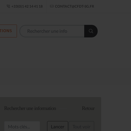
ogle Établissement
+33(0)1 42 14 41 18
CONTACT@CFDT-SG.FR
TIONS
Les commission
Rechercher une information
Retour
Lancer
Tout voir