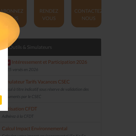
ABONNEZ
RENDEZ
CONTACTEZ
VOUS
VOUS
NOUS
Outils & Simulateurs
Intéressement et Participation 2026
new
2025 versés en 2026
Simulateur Tarifs Vacances CSEC
Calcul à titre indicatif sous réserve de validation des
documents par le CSEC
Cotisation CFDT
Adhérez à la CFDT
Calcul Impact Environnemental
Calculez votre impact environnemental (En Kg Eq.