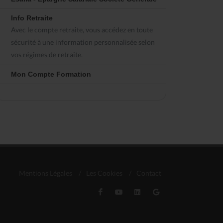
Info Retraite
Avec le compte retraite, vous accédez en toute
sécurité à une information personnalisée selon
vos régimes de retraite.
Mon Compte Formation
Mentions Légales
/
Les Cookies
/
Contact