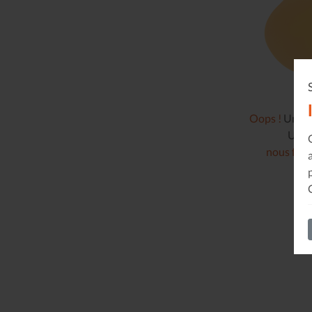
Oops !
Un pro
Un pe
nous fair