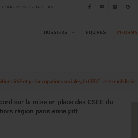
Facebook
YouTube
LinkedIn
Go
R POUR CHACUN - AGIR POUR TOUS
DOSSIERS
ÉQUIPES
INFORMA
mbitions RSE et préoccupations sociales, la CFDT reste mobilisée
ord sur la mise en place des CSEE du
 hors région parisienne.pdf