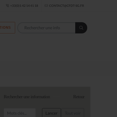
ogle Établissement
+33(0)1 42 14 41 18
CONTACT@CFDT-SG.FR
TIONS
Les commission
Rechercher une information
Retour
Lancer
Tout voir