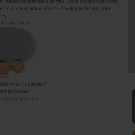
 Allocation forfaitaire de frais - Revalorisation des titres
 des minimas salariaux SGPM - Enveloppe de résorption
mes.
ions syndicales
blème sur le partage !
tit geste pour
e tous réapparaître
.