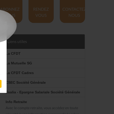
ABONNEZ
RENDEZ
CONTACTEZ
VOUS
VOUS
NOUS
Liens utiles
La CFDT
La Mutuelle SG
La CFDT Cadres
CSEC Société Générale
Esalia - Epargne Salariale Société Générale
Info Retraite
Avec le compte retraite, vous accédez en toute