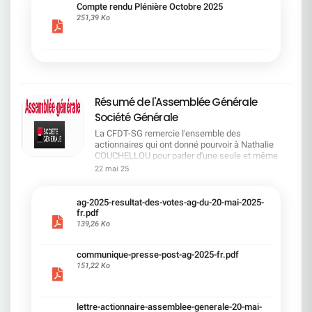
cadre du dialogue social.Bonne lecture !
Compte rendu Plénière Octobre 2025
251,39 Ko
Résumé de l'Assemblée Générale
Société Générale
La CFDT-SG remercie l'ensemble des
actionnaires qui ont donné pourvoir à Nathalie
COUCHELLOU pour parler d'une seule et même
voix.L'assemblée Générale s'est ouverte avec 4
22 mai 25
hommes à la tribune et 687 actionnaires dans la
salle.Le Directeur financier, Leopoldo ALVEAR, a
souligné la forte amélioration en 2024 de tous les
ag-2025-resultat-des-votes-ag-du-20-mai-2025-
facteurs financiers et le premier trimestre 2025
fr.pdf
encourageant.Le Directeur Général, Slawomir
139,26 Ko
KRUPA, a présenté les 4 priorité stratégiques pour
une création de valeur durable : Etre une banque
communique-presse-post-ag-2025-fr.pdf
solide. Etre une banque simple et intégrée. Etre
151,22 Ko
une banque efficace. Etre une banque rentable. Le
Directeur Général Délégué, Pierre PALMIERI, a
présenté la feuille de route en matière de
RSEVous pouvez retrouver les questions des
lettre-actionnaire-assemblee-generale-20-mai-
actionnaires dans la salle à partir de la page 7 de