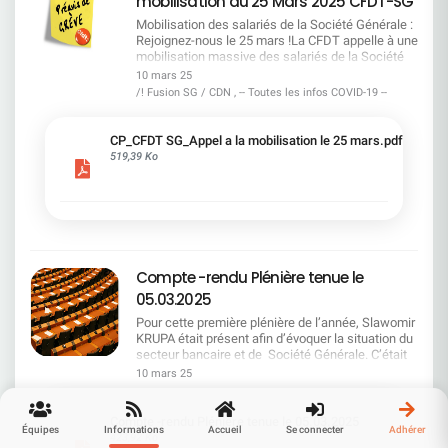
mobilisation du 25 Mars 2025 CFDT-SG
Krupa, Directeur Général de SG, était attendu au
grève le 25 mars dernier en soutien avec la
la table nos revendications : rémunération,
tournant. Dans un contexte d'incertitude
Métropole sur le volet social, mais aussi dans le
Mobilisation des salariés de la Société Générale :
conditions de travail et enjeux liés aux futurs
économique mondiale et de défis internes
cadre d'un projet de réorganisation annoncé en
Rejoignez-nous le 25 mars !La CFDT appelle à une
plans de restructuration, notamment la
persistants, la CFDT vous propose un retour
2022 qui affecte les conditions de travail. Un
mobilisation massive des salariés de la Société
négociation cruciale de l'accord Emploi cadre.La
critique approfondi sur les annonces faites et les
appui syndical à l'échelle européenne Enfin, UNI
Générale le 25 mars. Face aux propositions
CFDT ne lâchera rien et vous tiendra
10 mars 25
interrogations posées par vos représentants.
Europa vient également soutenir le mouvement de
inacceptables de la direction, il est crucial de se
régulièrement informés. Les prochains jours
/! Fusion SG / CDN , -- Toutes les infos COVID-19 --
L’ÉCONOMIE ET SECTEUR BANCAIRE : STABILITÉ
grève chez SOCIETE GENERALE du 25 mars 2025
mobiliser pour obtenir une meilleure
seront déterminants ! Encore merci à tous pour
OU INSTABILITÉ ? Slawomir Krupa a évoqué une
: lors de son Congrès à Belfast, les délégués
reconnaissance et des avancées
votre courage, votre engagement et votre
économie française actuellement « stagnante
syndicaux européens ont soutenu la négociation
concrètes.Mobilisation des salariés de la Société
solidarité. Ensemble, nous pouvons faire bouger
CP_CFDT SG_Appel a la mobilisation le 25 mars.pdf
mais pas récessive ». Il souligne toutefois les
collective pour approfondir le pouvoir des salariés
Générale : Rejoignez-nous le 25 mars ! Le
les lignes ! .
519,39 Ko
tensions générées par des événements
avec le slogan «une vraie voix, des salaires plus
dialogue social est en crise à la Société Générale.
internationaux, notamment l'élection américaine
élevés» dans toute l'Europe. Un message de
Face à des propositions inacceptables de la
qui a entraîné des bouleversements économiques
gratitude et de détermination Encore merci à
direction, la CFDT appelle à une mobilisation
significatifs. Si la direction assure que les
toutes et à tous pour votre courage, votre
massive des salariés le 25 mars prochain.
marchés financiers commencent à retrouver un
engagement et votre solidarité.Ensemble, nous
Découvrez pourquoi cette action est cruciale pour
certain calme, la CFDT reste prudente. En effet,
pouvons faire bouger les lignes !
l'avenir de tous les employés. Pourquoi se
l'incertitude reste élevée, et les effets d'une
mobiliser ? Les salariés de la Société Générale
Compte -rendu Plénière tenue le
éventuelle détérioration politique et économique
ont fait preuve d'une résilience exemplaire face
ne sont pas à minimiser. SG : LA RENTABILITÉ
aux restructurations et aux conditions de travail
05.03.2025
TOUJOURS À LA TRAÎNE La direction affiche sa
difficiles. Malgré les résultats positifs de
Pour cette première plénière de l’année, Slawomir
satisfaction face à une progression régulière des
l'entreprise, leur reconnaissance reste
KRUPA était présent afin d’évoquer la situation du
objectifs fixés jusqu'en 2026, et se réjouit même
insuffisante. Une pétition a déjà recueilli 14 600
secteur bancaire et de Société Générale. C’était
d'avoir atteint certains objectifs financiers avec
signatures, montrant l'ampleur du
également l’occasion de lui poser des questions
deux ans d'avance. Pourtant, cette satisfaction
10 mars 25
mécontentement. Nos revendications La CFDT,
sur la feuille de route de la Société
affichée contraste avec une réalité préoccupante :
en collaboration avec les autres organisations
Générale.Bonne lecture !
SG reste l'une des banques les moins rentables
syndicales, exige des avancées concrètes de la
de la zone euro. La CFDT questionne donc la
Compte -rendu Plénière tenue le 05.03.2025
part de la direction. Le dialogue social est
Équipes
Informations
Accueil
Se connecter
Adhérer
stratégie actuelle, qui peine à combler un retard
423,92 Ko
essentiel pour la performance et la stabilité de