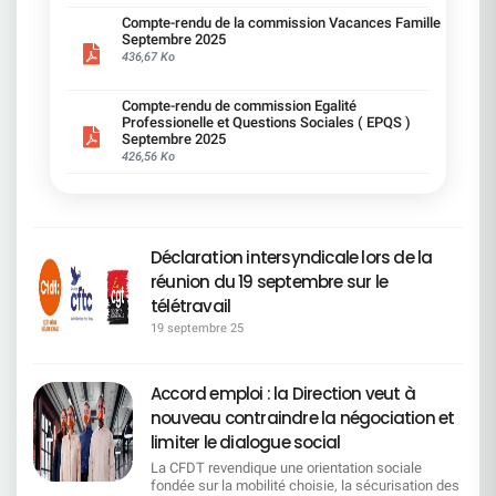
concertation : les IRP auront droit à une belle
conduire à des pressions ou à une contrainte
d'achat des salariés.Cependant cette modification
individuels seront désormais évalués au cas par
salariales existantes au sein de Société Générale.
total sur présentation de la carte mobilité.>
présentation PowerPoint des décisions déjà
déguisée. Nous pointons des limites d'accès aux
est essentielle afin de pérenniser notre Mutuelle
Compte-rendu de la commission Vacances Famille
cas. ________________________________Carrières
Nous exigeons des corrections métier par métier,
Priorité d'attribution des parkings pour les
prises. C'est ça, le dialogue social version SG ? On
Septembre 2025
dispositifs CFC/MTS et Congé Mobilité : le
d'entreprise.​Face aux incertitudes fiscales, aux
et reclassements La CFDT SG a fait confirmer
des engagements concrets, et une transparence
salarié(e)s en situation de handicap. Jours
réfléchit… mais surtout sans vous. « Passage en
436,67 Ko
principe de double volontariat est maintenu et un
transferts de charges de la Sécurité Sociale vers
que les aménagements de postes sont à la
totale. L'égalité salariale ne doit pas rester
d'absences liés au handicap - la Direction s'y
"Front" de certains métiers » : attention, ça
quota de 250 bénéficiaires limite mécaniquement
les mutuelles et à la dérive des prestations,
charge des entités et non du budget Handicap,
théorique : elle doit se traduire par des
refuse : Demande CFDT, une augmentation du
déménage ! On nous rassure : il y aura un « délai
le nombre de salariés pouvant en bénéficier. Nous
gageons que cette modification permettra
garantissant une meilleure équité de moyens.Elle
augmentations concrètes, la juste
Compte-rendu de commission Egalité
nombre de jours d'absences pour les démarches
de prévenance » pour adapter le télétravail. Ouf !
jugeons la définition du bassin d'emploi encore
d'assurer l'équilibre de la Mutuelle d'entreprise
a également obtenu l'ouverture d'une réflexion sur
Professionelle et Questions Sociales ( EPQS )
reconnaissance du travail de chacun, et ne doit
administratives liées au handicap ou pour les
Mais au fait… depuis quand un métier du back
trop large : même si elle est plus encadrée que la
Société Générale.
la compensation de la suppression de l'aide au
Septembre 2025
pas se faire au détriment du pouvoir d'achat de
parents d'enfants handicapés. Réponse
peut devenir front ? Une reconversion express ?
loi, elle peut élargir le périmètre des mobilités
déménagement (ex : intégration à la RAGB).
426,56 Ko
tous les salariés, hommes ou femmes. Chaque
Direction : refus catégorique, au motif que « tous
Une mutation magique ? Mystère et boule de
attendues. Nous rappelons que l'accord ne
________________________________Parents
jour compte, et, chaque salarié mérite la
les jours ne sont pas utilisés » et que notre accord
gomme. Pour la CFDT : La direction veut «
produira ses effets que s'il est appliqué
d'enfants en situation de handicap La direction a
reconnaissance pleine et entière de son travail.
est le mieux disant de la place.> LA CFDT a
transformer le Groupe ». Nous, on veut
pleinement : il faudra que les engagements soient
accepté la priorité pour les temps partiels au-delà
néanmoins obtenu une priorisation du temps
transformer les conditions de travail. Un jour par
tenus et que des formations effectives soient
de trois ans de l'enfant, sur préconisation de la
partiel pour les parents d'enfants en situation de
semaine, ce n'est pas du télétravail, c'est du télé-
mises en place, afin de garantir l'employabilité
médecine du travail.
handicap de plus de trois ans et un aménagement
bricolage. La CFDT maintient son opposition
sans mobilité imposée. Nous regrettons l'absence
Déclaration intersyndicale lors de la
________________________________COMMISSION
des horaires plus souples pour les salariés en
ferme à ce contresens qui va provoquer des
de négociation spécifique sur l'Intelligence
DE SUIVI :plus de transparence locale La CFDT
réunion du 19 septembre sur le
situation de handicap.Formations à intégrer
déséquilibres graves, il alimente un climat social
artificielle : Société Générale refuse d'ouvrir une
SG a obtenu que soient désormais partagés, dans
d'urgence : Pour que l'inclusion devienne réalité, la
de plus en plus anxiogène et fragilise la confiance
télétravail
discussion dédiée et de consulter le CSEC sur ce
les CSE locaux : l'effectif en ETP et en nombre de
CFDT exige que certaines formations soient
collective. Ce retour en arrière n'est justifié par
sujet, alors même que l'impact sur les métiers est
salariés, le taux d'embauche par CSE, ​le nombre
19 septembre 25
obligatoires. Managers : « Manager une personne
aucun argument valable, c'est simplement
majeur. ——————————————————————
de recrutements, le montant des achats dans le
en situation de handicap » (réf. 117 472)Equipes :
incompréhensible et socialement inacceptable.
Les 6 raisons principales de notre signature
secteur protégé, le montant des aménagements
« Travailler avec un(e) collègue en situation de
La CFDT reste pleinement mobilisée et ne
L'accord met au centre le maintien dans l'emploi
financés par Mission Handicap. Ce que la CFDT
handicap » (réf. 128 321)> La Direction s'engage à
Accord emploi : la Direction veut à
transigera pas avec la régression sociale.
de tous les salariés Société Générale. Il renforce
déplore : Plafond de 1 000 € pour l'aménagement
ce qu'elles soient poussées, mais ne peut pas les
la mobilité fonctionnelle, en particulier pour les
nouveau contraindre la négociation et
en télétravail maintenu La CFDT a demandé la
rendre obligatoires compte tenu des tensions sur
métiers en attrition. Il sécurise et améliore les
suppression du plafond pour les aménagements
limiter le dialogue social
la gestion des formations réglementaires Temps
conditions des petites mobilités géographiques.
de poste à distance. La direction a refusé,
partiel thérapeutique : La direction s'engage à
Les moyens financiers sont orientés vers la
La CFDT revendique une orientation sociale
renvoyant les salariés vers les financements
respecter les prescriptions de la médecine du
préservation de l'emploi, et non vers des mesures
fondée sur la mobilité choisie, la sécurisation des
externes. Pas d'augmentation des jours
travail concernant les aménagements de temps