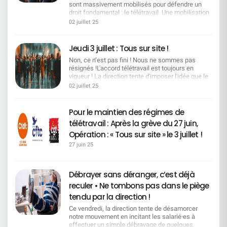
sont une richesse d'expérience et de savoir pour
!________________________________ Un guide clair,
sont massivement mobilisés pour défendre un
Restez vigilants face aux tentatives de division.
salarié contre 50/50 auparavant). En contrepartie,
financé exceptionnellement via les dons de jours
l'entreprise. La fin de carrière doit être choisie,
utile et concret pour tout savoir sur vos droits, les
droit fondamental : le télétravail. Une mobilisation
Points de rassemblement : communiqués très
un effort d'économie devait être réalisé pour
de RTT.> Une avancée concrète pour garantir la
reconnue, sécurisée. Ce que la Direction a dit… et
aides existantes et les démarches à suivre.
historique, portée par une CFDT déterminée,
prochainement sur www.cfdt.fr
02 juillet 25
rétablir l'équilibre financier. Les propositions de la
pérennité des aides, sans tout faire reposer sur la
ce que cela implique Focaliser l'accord sur un
écoutée et visible partout dans les médias !Revue
direction Deux pistes ont été proposées :Revoir à
générosité des salarié·es.Prochaines
dialogue stratégique et une gestion efficace des
des passages télé Nos représentants ont porté la
la baisse certaines prestationsModifier l'âge de
échéances !La Direction s'engage à renvoyer un
emplois et des parcours professionnels et
voix des salariés jusque sur les plateaux des
Jeudi 3 juillet : Tous sur site !
gratuité des enfants, en les rendant payants à
texte modifié d'ici la fin de la semaine. L'accord
supprimer les mesures de départs. Chiffres :
grandes chaînes : BFMTV - Un appel fort à la
partir de 18 ans (au lieu de 20 ans actuellement)
devrait être à la signature fin octobre.Vous avez
~4 000 retraites sur les 4 ans du futur accord
Non, ce n’est pas fini ! Nous ne sommes pas
grève pour défendre le télétravail 27/06 -. Khalid
Une décision imposée par le contexte
des interrogations ?Contactez vos élus CFDT SG.
(≈12% de l'effectif), 10 000 mobilités/an
résignés !L'accord télétravail est toujours en
Bel HadaouiVoir la vidéo BFMTV - « Le télétravail,
Actuellement, les enfants sont couverts
possibles (≈20% des collègues), 800 personnes
vigueur ! La direction tente d'imposer l'idée que le
un engagement structurant des parcours
gratuitement jusqu'à leur 20ème anniversaire.
reskillées depuis 2020. 31/12/2025 : fin du
retour sur site est généralisé. C'est faux. L'accord
professionnels. »27/06 - Johanna DelestréVoir la
02 juillet 25
Ensuite, ils doivent cotiser 45,90 €/mois au
dispositif de mobilité SGRF → nouvelles règles à
télétravail n'a pas été dénoncé. Les régimes
vidéo France Info - Le télétravail en dangerVoir le
régime facultatif.Les Organisations Syndicales,
négocier. Pour la Direction, le besoin en effectif
actuels restent donc pleinement applicables.
reportage Une forte couverture presse Les
dont la CFDT, ont refusé de toucher aux
va baisser mais la démographie est favorable et
Mais ce qui est vrai, c'est que la direction tente
médias ne s'y sont pas trompés : la colère est
Pour le maintien des régimes de
prestations (lentilles, médecines douces,
les mobilités fonctionnelles et/ou géographiques
déjà d'imposer un rythme, une "transition fluide"
réelle, la CFDT est écoutée. France Info : "Le
chambre particulière, orthodontie), car cela aurait
télétravail : Après la grève du 27 juin,
suffiront à répondre à la baisse des effectifs…
vers un retour à 1 jour de télétravail par semaine,
sentiment de trahison explique le fort taux de suivi
impliqué une révision à la baisse de plusieurs
Traduction CFDT : ces chiffres offrent des
sans négociation, sans cadre, sans respect du
Opération : « Tous sur site » le 3 juillet !
de la grève" Lire l'article Libération : "Un sacré
garanties. Les options de cotisations étudiées
marges d'anticipation. Ils obligent à sécuriser les
dialogue social. Ce jeudi, on répond par la
bordel" à la Société Générale Lire l'article L'Agefi :
Partant de l'estimation que 60% des enfants
27 juin 25
parcours et à inscrire des garanties opposables, y
présence. Nous appelons toutes celles et ceux
"Une grève inédite et suivie à la Société Générale"
passent du régime obligatoire vers le régime
compris un chapitre 3 encadrant d'éventuelles
qui le peuvent, à venir physiquement sur site, pour
Lire l'article Le Parisien : "Un retour en arrière
facultatif payant, quatre options ont été
sorties exclusivement volontaires si le chapitre 2
montrer que : Nous ne sommes pas dupes des
inédit" Lire l'article Une mobilisation relayée
présentées : Option A- 0-20 ans : 35,30 €/mois-
Débrayer sans déranger, c’est déjà
(maintien dans l'emploi) ne suffit pas. Nous
effets d'annonce, Nous sommes attachés à nos
partout Télé, presse, radio, web… la CFDT est au
20-28 ans : 41,26 €/mois Option B- 0-18 ans :
n'accepterons pas de mobilités ou de démissions
conditions de travail, Nous refusons un passage
coeur de l'actu ! Télévision : BFM TV,
reculer • Ne tombons pas dans le piège
72,33 €/mois- 18-28 ans : 37,77 €/mois Option C-
contraintes. En effet, les procédures
en force. Ce jeudi, on se montre. On vient sur site.
BFM Business, France Info, RMC, M6,
0-25 ans : 37,58 €/mois- 25-28 ans : 47,51
tendu par la direction !
disciplinaires ou d'inaptitudes s'intensifient et ne
On échange entre collègues. On fait bloc. Ce n'est
La Chaîne Parlementaire Presse écrite : Libération,
€/mois Option D (préférée par le Conseil
doivent pas être des outils de départs contraints.
pas un retour à la normale.C'est une
L'Agefi, Les Echos, Le Parisien, La Croix, Le
Ce vendredi, la direction tente de désamorcer
d'Administration + CFDT favorable)- 0-28 ans :
Notre mandat CFDT :Un pacte pour l'emploi et les
démonstration de force
Dauphiné Libéré, Mind RH… Web & réseaux
notre mouvement en incitant les salarié·es à
38,96 €/mois Ces quatre options permettraient
compétences Droit opposable à la reconversion :
sociaux : Brut, articles et vidéos dédiés à notre
effectuer un simple débrayage de quelques
toutes de dégager 1 million d'euros d'économies