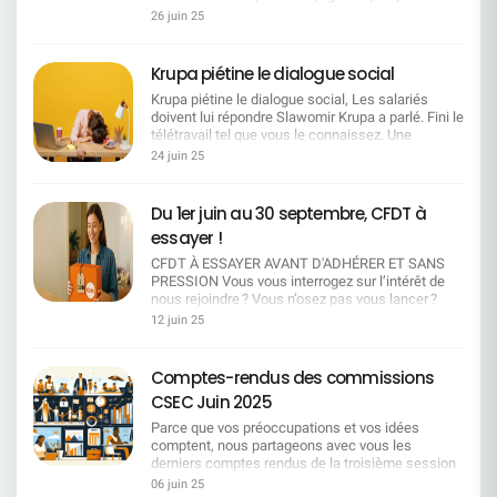
formation certifiante financée, temps dédié et
mouvement Et maintenant ? Cette mobilisation
heures.MAIS SOYONS CLAIRS, UN DEBRAYAGE
sur le régime obligatoire. Détail important sur la
26 juin 25
tuteur identifié avant toute mobilité. Mobilité
exceptionnelle est le fruit d'un engagement sans
SANS ARRÊT RÉEL DU TRAVAIL, C'EST UN COUP
tarification La nouvelle tarification des enfants
choisie, jamais punitive : Fonctionnelle : maintien
faille pour défendre un modèle de travail moderne,
D'ÉPÉE DANS L'EAU Ils veulent que vous soyez
des salariés débutera à 18 ans. Les tranches à
du fixe, plancher sur le montant de la part variable
équilibré et choisi. La CFDT SG continuera de se
«grévistes»… mais disponibles, connectés,
partir de 0 an tiennent compte d'autres régimes
Krupa piétine le dialogue social
la 1ʳᵉ année, neutralisation d'objectifs, droit au
battre partout où il le faudra, avec force, visibilité
joignables. Ils veulent un symbole sans
intégrés à la mutuelle (retraités, maintenus
retour. ​Géographique : prise en charge intégrale
et légitimité. Merci à toutes et tous pour votre
Krupa piétine le dialogue social, Les salariés
conséquence, une contestation sans impact. Ils
provisoires, conjoints...) pour lesquels la
(transport, logement passerelle), délais de
mobilisation. On continue, ensemble.
doivent lui répondre Slawomir Krupa a parlé. Fini le
veulent pouvoir dire : «regardez, ils ont fait grève,
cotisation est due dès la naissance. A ces
prévenance, solution de proximité prioritaire. ​
télétravail tel que vous le connaissez. Une
mais tout a continué comme si de rien n'était.» NE
montants s'ajoutera une contribution de 0,63
Transparence : publication systématique des
décision autocratique, brutale, sans discussion,
LEUR OFFRONS PAS CE CONFORT La seule
24 juin 25
€/mois pour l'allocation obsèques. Une hausse au
postes, priorité interne, traçabilité des décisions
imposée au mépris des engagements passés et
chose que la direction entend, c'est l'arrêt des
fort impact sur le pouvoir d'achat Actuellement, la
RH. IA & techno : pas de déploiement sans droits :
des représentants du personnel.Avant même le
activités La seule chose qui les fait réagir, c'est
cotisation pour les enfants de 0 à 20 ans en
information préalable, cartographie des impacts
début des “négociations”, la sentence est
quand les outils sont éteints, les boîtes mail
Du 1er juin au 30 septembre, CFDT à
régime facultatif est de 28,28 €/mois. La
par métier, référentiel de compétences
tombée. Pourquoi négocier quand on peut
muettes, les lignes silencieuses. CE VENDREDI,
proposition de passer à près de 40 €/mois dès 18
essayer !
associées, interdiction de substitution sans plan
imposer ? Accord emploi : une parodie de
PAS DE DEMI-MESURE !On reste chez soi. On
ans représente une augmentation importante. La
de montée en compétence. Seniors /
négociation Première réunion, et déjà un air de
éteint le PC. On coupe le téléphone. On fait grève
CFDT À ESSAYER AVANT D'ADHÉRER ET SANS
CFDT s'interroge sur la justification de cette
expérimentés : tutorat choisi et valorisé (pas
déjà-vu : pas de dialogue, juste des chiffres.
pour de vrai.C'est maintenant qu'on fait entendre
PRESSION Vous vous interrogez sur l’intérêt de
hausse alors que le tarif actuel est inférieur. La
imposé), accès effectif aux mesures soit le
Mobilités, mesures séniors… Et après ? Aucune
notre voix.C'est maintenant qu'on montre notre
nous rejoindre ? Vous n’osez pas vous lancer ?
réponse de la direction : le régime n'étant pas à
temps partiel senior, le mi-temps de fin de
discussion de fond. La direction temporise,
force.
Vous tergiversez ? * Profitez de l’adhésion
l'équilibre, un ajustement tarifaire est
12 juin 25
carrière, le congé de fin de carrière ou la transition
reporte, esquive. Prochaine réunion le 7 juillet : on
découverte pour vous laisser convaincre ! Profitez
indispensable. Position de la CFDT La CFDT
d'activité. La CFDT veut travailler sur la retraite
"écoutera" vos revendications. « Ecouter, mais pas
de l'adhésion découverte pour vous laisser
rappelle son attachement à une mutuelle
progressive et revendique le maintien de
entendre ? » Et pendant ce temps, aucune
convaincre !Inscription en ligne sur www.cfdt-
indépendante et viable. Elle souligne également
Comptes-rendus des commissions
progression salariale et des aménagements de fin
garantie sur la pérennité des emplois, aucun
sg.fr/adhesiondu 1er juin au 30 septembre 2025
que les garanties proposées par la mutuelle sont
de carrière dignes. Égalité BU/SU (dont SGRF) :
CSEC Juin 2025
engagement sur des départs non-contraints. Ce
Vous bénéficiez des services phares gratuitement
compétitives (cotation 4 sur 5 dans les
mêmes dispositifs, mêmes enveloppes, même
silence en dit long. Des signaux d'alerte partout
durant 2 mois Du kiosque CFDT Vous avez
benchmarks). Toutefois, elle alerte sur l'impact
Parce que vos préoccupations et vos idées
calendrier, mêmes critères. Indicateurs publics
Une politique disciplinaire agressive, des
accès à CFDT Magazine, Sydicalisme Hebdo, la
significatif de cette réforme pour les familles. Un
comptent, nous partageons avec vous les
trimestriels : effectifs par métier, postes ouverts,
entretiens préalables aux licenciements qui
Revue Cadres, etc... Réponse à la carte La
Dispositif d'Aide en Cas de Difficulté Pour les
derniers comptes rendus de la troisième session
mobilités, reskilling, seniors ; droit d'expertise
explosent. Des coupes budgétaires à la
CFDT répond à vos questions. Vous pouvez
salariés confrontés à une augmentation trop
des commissions CSEC tenues les 04 & 05 Juin,
06 juin 25
pour les représentants du personnel et au sein de
tronçonneuse, et des conditions de travail qui
bénéficier d'un service d'accompagnement
lourde, une demande d'aide pourra être adressée