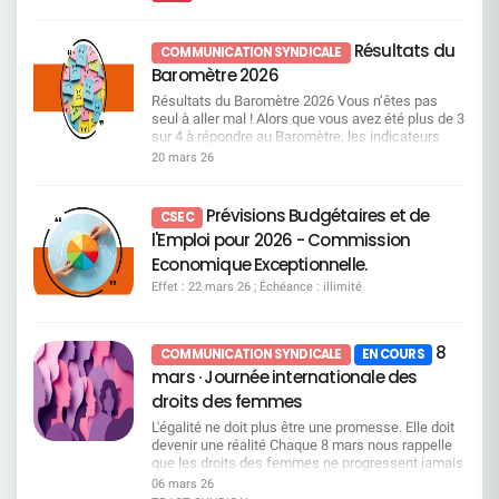
métiers particulièrement recherchés, pour
de l’entreprise ceux qui ne pourront plus supporter
renouvellements d’administrateurs Vote CFDT :
lesquels les recrutements et les mobilités
cette pression. Appeler cela de la gestion sociale
CONTRE La CFDT considère que la gouvernance
deviennent un enjeu important. Une attention
serait une insulte. Ce qui se met en place, c’est
reste : trop éloignée des préoccupations sociales,
Résultats du
COMMUNICATION SYNDICALE
particulière est portée à plusieurs domaines jugés
une mécanique dangereuse, brutale et
insuffisamment représentative du monde du
Baromètre 2026
prioritaires : Les métiers commerciaux du réseau,
destructrice. Une mécanique qui pourrait vider
travail. À défaut d’évolution structurelle, la CFDT
notamment sur les segments Premium, PRO et
certains métiers de leurs compétences clés. La
vote contre. Voir pages 69 à 71 du document
Résultats du Baromètre 2026 Vous n’êtes pas
Patrimonial, Mais aussi les métiers de l’IT, de la
CFDT tiendra son rôle, sans faillir Nous exigeons
enregistrement universel 2026 Résolution 18 –
seul à aller mal ! Alors que vous avez été plus de 3
data, de la gestion de projet, ainsi que ceux liés
Nous refusons l’arrêt immédiat du processus de
Autorisation de rachat d’actions Vote CFDT :
sur 4 à répondre au Baromètre, les indicateurs
aux risques. Vous pouvez consulter dès à présent
consultation de cette charte la reprise d’un vrai
CONTRE Les rachats d’actions relèvent d’une
positifs sont en chute libre, et pourtant la direction
20 mars 26
la liste des métiers en tension et en attrition ! Lire
dialogue social une base sérieuse de négociation
logique financière de court terme, au détriment :
garde son cap au prix d’un malaise général.
la présentation Focus sur les passerelles
avec minimum 2 jours de TT pour le maximum de
de l’investissement, de l’emploi, des conditions
Grosse dépression : votre moral prend l’eau ! Le
métiers La Direction nous a présenté une liste
salariés une Direction qui écoute et respecte la
de travail. Voir pages 33, de 681 à 683 du
baromètre interroge l’état d’esprit des salariés, et
Prévisions Budgétaires et de
non exhaustive de 30 passerelles. Celles-ci
CSEC
gestion par la contrainte, le mépris des expertises
document enregistrement universel 2026
les réponses en faveur des émotions négatives
détaillent : Les emplois d’origine,
l'Emploi pour 2026 - Commission
et des remontées terrain, l’usure organisée des
Résolutions relevant de l’Assemblée générale
(inquiet, fatigué, désabusé, en colère) surpassent
Les compétences requises avec la notion de
salariés, et toute stratégie visant à provoquer des
extraordinaire Résolutions 19 à 22 – Délégations
les réponses relatives aux émotions positives
Economique Exceptionnelle.
socle de compétences à 60%, Les parcours de
départs en silence. La Direction Générale doit
financières au Conseil d’administration Vote
(motivé, confiant, enthousiaste, heureux). Ainsi,
formation. Dans le cadre d’une passerelle
Effet : 22 mars 26 ; Échéance : illimité
entendre ce que les salariés disent avec force Le
CFDT : CONTRE La CFDT s’oppose à
les salariés Société Générale se déclarent 4 fois
métiers, les salariés concernés bénéficieront d’un
moral est touché. L’engagement tombe. La
l’accumulation de délégations larges et longues,
plus inquiets que ceux du secteur
niveau d’accompagnement simple et renforcé : En
confiance se fissure. Et si la direction ne change
qui affaiblissent le contrôle démocratique des
banque/assurance/finance et 2 fois plus
mode d’Upskilling (<8 jours) : formations courtes,
pas immédiatement de cap, c’est l’entreprise elle-
actionnaires. Ces résolutions proposent de
8
désabusés. Et seulement, 5% d’entre vous se
COMMUNICATION SYNDICALE
EN COURS
souvent digitales. En mode Reskilling (>8 jours) :
même qui en paiera le prix. Le dernier baromètre
déléguer au CA les décisions financières (rachat
déclarent heureux au travail contre 20% partout
mars · Journée internationale des
parcours longs, majoritairement certifiants, 50
employeur en est également la preuve. LA CFDT
d’action, augmentation de capital, émission
ailleurs. Ces chiffres viennent renforcer les
existants, jusqu’à 50 jours. Focus sur le Campus
APPELLE À RESTER EN ALERTE Nous entrons
droits des femmes
d’obligations subordonnées, augmentation de
multiples alertes de la CFDT en matière de
Mobilité & compétences (CMC) Le Campus
dans une période décisive. Si la direction choisit
capital en faveur des salariés, attribution gratuite
risques psychosociaux. SG médaille d’or en mal
L'égalité ne doit plus être une promesse. Elle doit
Mobilité & Compétences (CMC) s’appuie sur deux
de persister dans cette voie dangereuse, la CFDT
d’actions, annulation d’actions), ce qui renforce
être au travail Ainsi vous êtes presque 60% à
devenir une réalité Chaque 8 mars nous rappelle
volets complémentaires. Le premier est consacré
prendra ses responsabilités. Des actions
une gouvernance hypercentralisée, limitant les
estimer que la direction ne prend pas en
que les droits des femmes ne progressent jamais
à la mobilité et relève de la Direction des métiers.
collectives pourront être engagées. Chers
possibilités de débats en AG. Voir page 133 du
considération votre santé mentale dans les choix
seuls. Ils se conquièrent, se défendent et
Le second porte sur le développement des
06 mars 26
salariés, vous n'êtes pas seuls. Nous ne
document enregistrement universel 2026
de gestion de l’entreprise. D’ailleurs, le stress a
s'imposent par la vigilance collective. À la Société