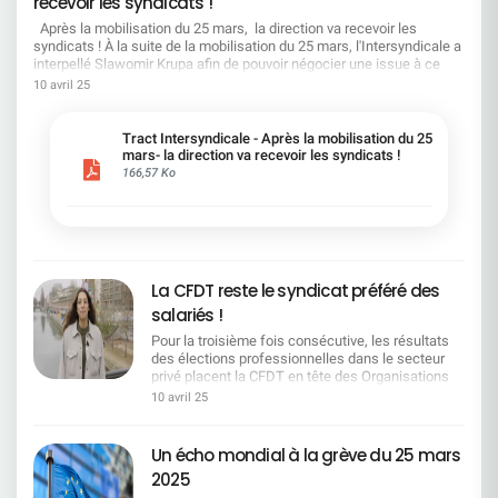
recevoir les syndicats !
:Cela suppose de tenir compte de la réalité du
terrain. Moins d'injonctions, plus d'écoute, une
Après la mobilisation du 25 mars, la direction va recevoir les
banque performante et des conditions de travail
syndicats ! À la suite de la mobilisation du 25 mars, l'Intersyndicale a
digne d'une entreprise du CAC 40. La CFDT
interpellé Slawomir Krupa afin de pouvoir négocier une issue à ce
demande et travaille pour : Un vrai équilibre entre
conflit social grandissant. Nous insistons sur la nécessité d'un
10 avril 25
ambitions et moyens Une reconnaissance
dialogue social de qualité et sur la reconnaissance indispensable du
concrète du travail réel Des outils utiles, une
travail effectué par l’ensemble des salariés. En réponse à notre
charge de travail adaptée, et un temps de travail
courrier Slawomir Krupa nous a annoncé que la Direction du Groupe
Tract Intersyndicale - Après la mobilisation du 25
respecté Un dialogue social, pas une chambre
nous recevra, au moment approprié, pour aborder les enjeux de
mars- la direction va recevoir les syndicats !
d'enregistrement Nous voulons une banque
l’entreprise et ses choix stratégiques. Il a également indiqué que la
166,57 Ko
performante, respectueuse des conditions de
direction proposera aux organisations syndicales une série de
travail des salariés.La CFDT reste pleinement
réunions sur quatre thèmes (rémunérations, emploi, performance et
engagée pour défendre vos intérêts et faire valoir
intelligence artificielle), pilotées par la DRH Groupe. Slawomir Krupa
la réalité du terrain. Contactez vos représentants
a également indiqué dans son courrier que la prochaine négociation
CFDT de chaque région : ensemble, on est plus
sur l'accord emploi débutera courant juin 2025. En plus de la situation
forts.
sociale qui se détériore et que les 4 Organisations Syndicales
La CFDT reste le syndicat préféré des
dénoncent depuis des mois, les signaux négatifs se multiplient avec
salariés !
l’enquête diligentée par McKinsey, ou la récente nomination d’Alexis
Kohler, bras droit du Chef de l’état qui, rappelons-nous, il y a
Pour la troisième fois consécutive, les résultats
quelques mois ne voyait pas d’un mauvais œil que la banque
des élections professionnelles dans le secteur
Santander rachète la Société Générale ! Vos Organisations
privé placent la CFDT en tête des Organisations
Syndicales CFDT, CFTC, CGT et SNB sont plus déterminées que
Syndicales en France.Avec 26,58 % des voix, ce
10 avril 25
jamais, à défendre vos droits et garantir des conditions de travail
résultat confirme la reconnaissance du travail
dignes ! Nous vous remercions de nouveau pour votre soutien le 25
quotidien mené par nos équipes de terrain, partout
mars dernier. Sachez que nous resterons déterminés car votre voix a
dans les entreprises. Pour la troisième fois
Un écho mondial à la grève du 25 mars
été entendue.
consécutive, les résultats des élections
2025
professionnelles dans le secteur privé placent la