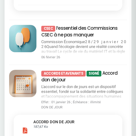
(SG, ex-CDN, Courtois, Rhône-Alpes, Tarneaud-
certains emplois pourraient être réservés en
connaissance.
universel 2026 Résolutions 27, 28 et 29 –
salariés décroche totalement. En effet, 4 salariés
CFDT continuera de s'assurer que ces droits
Laydernier…), le sujet est devenu particulièrement
priorité pour répondre à des situations jugées
Modifications statutaires (cooptation, parité,
sur 10 seulement se sentent engagés au sein de
soient connus, réellement accessibles et
complexe.La Direction a présenté ses modalités
sensibles. La Direction assure toutefois qu’il ne
dissociation des fonctions) Vote CFDT : POUR
l’entreprise. La CFDT s’inquiète de
opérationnels. Égalité salariale femmes‑hommes
d'application, mais nous n'en partageons pas
s’agit pas de bloquer les mobilités internes «
Ces résolutions permettent de se mettre en
l’autosatisfaction de la Direction Générale face à
: la SG n'est pas au rendez‑vous Malgré ses
totalement l'interprétation sur plusieurs points
naturelles » qui existent déjà au sein de SGPM.
conformité aux exigences européennes, et
ces chiffres catastrophiques. D’ailleurs, à la suite
engagements et ses annonces, la SG ne résorbe
sensibles.C'est pourquoi la CFDT a élaboré ce
Elle indique que cette possibilité ne serait utilisée
également une meilleure distribution des
l’essentiel des Commissions
de la présentation du Baromètre, S.Krupa a
CSEC
pas, pas suffisamment et pas assez rapidement
guide clair, pédagogique et concret pour vous
qu’en cas de besoin. Enfin, la Direction annonce
pouvoirs. Pages 66 à 68 du document
déclaré « nous conduisons une transformation
CSEC à ne pas manquer
les écarts de rémunération entre les femmes et
permettre de : Comprendre ce que change
un accompagnement plus structuré pour les
enregistrement universel 2026 Résolution 30 –
majeure de notre entreprise qui implique des
les hommes. L'enveloppe égalité professionnelle
réellement la loi depuis le 1er janvier 2024 Vérifier
salariés concernés. Celui-ci reposerait sur des
Pouvoirs pour formalités Vote CFDT : POUR
Commission Économique2 8 / 2 9 j a n v i e r 2 0
efforts et des changements pour chacun d’entre
n'est pas répartie de façon équitable là où les
vos droits pour la période rétroactive 2009-2023
ateliers collectifs, des diagnostics individuels,
Résolution technique. N’oubliez pas de voter
2 6Quand l'écologie devient une réalité concrète
nous, et allons la poursuivre. » Vos collègues
écarts sont les plus importants.Les explications
Comprendre le fonctionnement du compteur CPA
des parcours de montée en compétences et un
votre avis compte, vous pouvez donner votre
au travail Le cycle de vie du matériel IT et la règle
CFDT ont alerté la Direction, qui n’a pas voulu les
avancées restent floues, insuffisantes et ne
Recalculer vos droits année par année Identifier
lien renforcé avec l’outil ACE. Un conseiller dédié
pouvoir à la CFDT : ENVOYER votre pouvoir (via le
des 5 R : comment SGPM réduit son impact
entendre. Aujourd’hui, le baromètre confirme ce
06 février 26
justifient en rien les écarts persistants.Retrouvez
les plafonds à ne pas dépasser Connaître vos
serait également présent tout au long du
site de vote) à : Stéphane CAUDIEUXDN CFDT
environnemental sans dégrader le service Le
que nous défendons depuis des années. Plus que
notre communication sur Les glorieuses fin
démarches auprès du FilRH Savoir comment agir
parcours. Sur le papier, l’accompagnement
Espace 21/2 - 32 Place Ronde - 92972 PARIS LA
recours au reconditionné et à une entreprise
jamais, la CFDT est le phare dans la tempête pour
d'année dernière. Transparence salariale : il est
en cas de désaccord (prud'hommes et
apparaît donc plus encadré. Il restera cependant à
DEFENSE CEDEXet informer la délégation
adaptée : un double engagement environnemental
défendre vos intérêts.
Accord
temps d'agir La directive européenne impose une
échéances) Ce guide a un objectif simple : vous
ACCORDS ET AVENANTS
SIGNÉ
vérifier dans quelles conditions concrètes il sera
nationale CFDT par mail : delegation-
et social Consulter Commission Égalité
transparence salariale poste par poste, avec un
donner les clés pour vérifier, comprendre et faire
accessible, pour quels salariés, et avec quels
don de jour
nationale@cfdt-sg.fr
Professionnelle et Questions Sociales2 8 / 2 9 j
accès renforcé aux informations. Cette
valoir vos droits.
moyens réels dans la durée. Points de vigilance
a n v i e r 2 0 2 6Droits, équité, vigilance : la CFDT
L'accord sur le don de jours est un dispositif
transparence permettra enfin de contrôler et
CFDT : la Direction verrouille, la CFDT alerte Un
sur tous les fronts du quotidien des salariés
essentiel, fondé sur la solidarité entre collègues
garantir une égalité salariale réelle entre les
accès au CMC verrouillé La Direction met en
Comportements inappropriés et canaux d'alerte
et l'accompagnement des situations humaines
femmes et les hommes.La CFDT attend
avant le CMC, mais son accès restera filtré par les
:une procédure revue, mais des attentes fortes
difficiles.Il permet aux salariés de ne pas avoir à
désormais du législateur qu'il traduise ses
Effet : 01 janvier 26 ; Échéance : illimité
RH. Pour la CFDT, ce fonctionnement réduit
sur l'efficacité réelle Pouvoir d'achat et équité
choisir entre leur travail et le soutien à un proche
engagements en actes et qu'il assure une
l’autonomie des salariés et peut empêcher
DON DE JOUR
sociale : tickets restaurant, carte bancaire du
confronté à la maladie, au handicap, au deuil, à la
transposition ambitieuse de la directive
certains d’accéder à leurs droits ou à un vrai
personnel, dons de jours de repos Consulter
perte d'autonomie ou aux violences. Le don de
européenne sur la transparence salariale,
projet de reconversion. D’autant plus que les
Commission Vacances Enfants Printemps & Été
jours est une expression concrète d'entraide et
attendue en France d'ici juin 2026. Le 8 mars n'est
ACCORD DON DE JOUR
salariés prioritaires ne seront finalement pas
20262 8 / 2 9 j a n v i e r 2 0 2 6Colonies de
d'humanité au travail.Grâce à l'action de la CFDT,
pas une célébration. C'est un rappel.Les droits ne
187,67 Ko
informés individuellement. La CFDT veillera donc
vacances : la CFDT mobilisée pour la sécurité et
des avancées importantes ont été obtenues :
sont pas des slogans, c'est un rappel.Un rappel
à ce que tous les salariés concernés soient bien
l'accessibilité de tous les enfants Sécurité des
élargissement des bénéficiaires, meilleure
que l'égalité professionnelle ne se proclame pas,