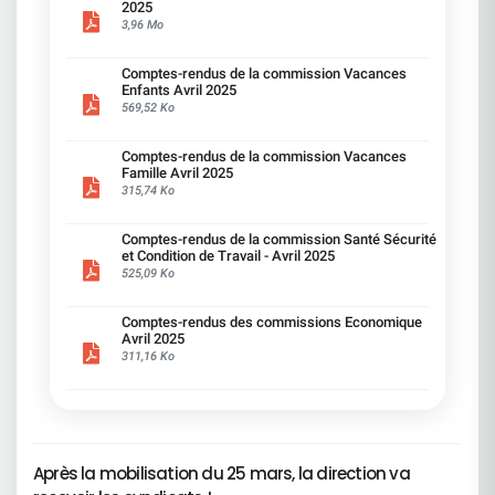
suppressions de postes ou des non-
2025
remplacements, augmentant la charge sur les
3,96 Mo
présents. Des agences ouvertes que quelques
jours dans la semaine avec moins de
Comptes-rendus de la commission Vacances
personnel.Ce que la CFDT dénonce et propose
Enfants Avril 2025
:Adapter les ambitions aux moyens réels. Ne pas
569,52 Ko
faire peser l'équilibre financier sur les seuls
salariés. Ce qu'a dit la Direction :Tolérance zéro
sur les écarts éthiques.Ce que la CFDT comprend
Comptes-rendus de la commission Vacances
:La rigueur est indispensable dans notre métier.Ce
Famille Avril 2025
que la CFDT dénonce et propose :Attention à ne
315,74 Ko
pas basculer dans une culture du contrôle
permanent. Restaurer la confiance, le droit à
l'erreur et intensifier la formation. Ce qu'a dit la
Comptes-rendus de la commission Santé Sécurité
Direction :Les formations sont renforcées et
et Condition de Travail - Avril 2025
ciblées.Ce que la CFDT comprend :La formation
525,09 Ko
est essentielle.Ce que la CFDT dénonce et
propose :Sauf lorsqu'elle désorganise le quotidien
ou qu'elle ne répond pas aux besoins réels du
Comptes-rendus des commissions Economique
Avril 2025
salarié, notamment quand les formations
311,16 Ko
proposées sont redondantes ou portent sur des
notions déjà acquises. Alléger, mieux prioriser,
laisser plus d'autonomie aux régions. Instaurer
des meilleures conditions de travail pour suivre
une formation. Ce qu'a dit la Direction :Nous
voulons une performance durable.Ce que la CFDT
comprend :C'est une ambition que nous
Après la mobilisation du 25 mars, la direction va
partageons. Ce que la CFDT dénonce et propose