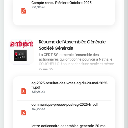
cadre du dialogue social.Bonne lecture !
Compte rendu Plénière Octobre 2025
251,39 Ko
Résumé de l'Assemblée Générale
Société Générale
La CFDT-SG remercie l'ensemble des
actionnaires qui ont donné pourvoir à Nathalie
COUCHELLOU pour parler d'une seule et même
voix.L'assemblée Générale s'est ouverte avec 4
22 mai 25
hommes à la tribune et 687 actionnaires dans la
salle.Le Directeur financier, Leopoldo ALVEAR, a
souligné la forte amélioration en 2024 de tous les
ag-2025-resultat-des-votes-ag-du-20-mai-2025-
facteurs financiers et le premier trimestre 2025
fr.pdf
encourageant.Le Directeur Général, Slawomir
139,26 Ko
KRUPA, a présenté les 4 priorité stratégiques pour
une création de valeur durable : Etre une banque
communique-presse-post-ag-2025-fr.pdf
solide. Etre une banque simple et intégrée. Etre
151,22 Ko
une banque efficace. Etre une banque rentable. Le
Directeur Général Délégué, Pierre PALMIERI, a
présenté la feuille de route en matière de
RSEVous pouvez retrouver les questions des
lettre-actionnaire-assemblee-generale-20-mai-
actionnaires dans la salle à partir de la page 7 de