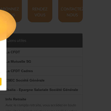
ABONNEZ
RENDEZ
CONTACTEZ
VOUS
VOUS
NOUS
Liens utiles
La CFDT
La Mutuelle SG
La CFDT Cadres
CSEC Société Générale
Esalia - Epargne Salariale Société Générale
Info Retraite
Avec le compte retraite, vous accédez en toute