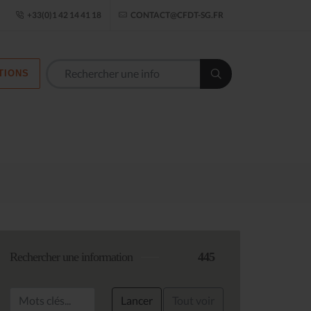
ogle Établissement
+33(0)1 42 14 41 18
CONTACT@CFDT-SG.FR
TIONS
Les commission
Rechercher une information
445
Lancer
Tout voir