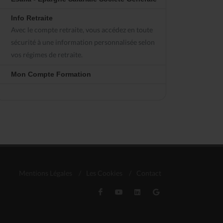
Info Retraite
Avec le compte retraite, vous accédez en toute
sécurité à une information personnalisée selon
vos régimes de retraite.
Mon Compte Formation
Mentions Légales
/
Les Cookies
/
Contact