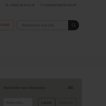
ogle Établissement
+33(0)1 42 14 41 18
CONTACT@CFDT-SG.FR
TIONS
Les commission
Rechercher une information
445
Lancer
Tout voir