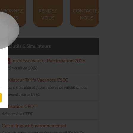
ABONNEZ
RENDEZ
CONTACTEZ
VOUS
VOUS
NOUS
Outils & Simulateurs
Intéressement et Participation 2026
new
2025 versés en 2026
Simulateur Tarifs Vacances CSEC
Calcul à titre indicatif sous réserve de validation des
documents par le CSEC
Cotisation CFDT
Adhérez à la CFDT
Calcul Impact Environnemental
Calculez votre impact environnemental (En Kg Eq.