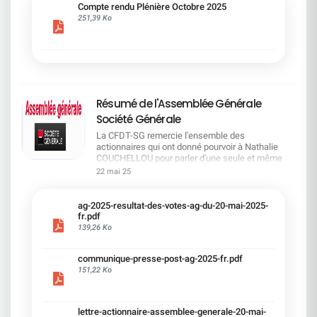
cadre du dialogue social.Bonne lecture !
Compte rendu Plénière Octobre 2025
251,39 Ko
Résumé de l'Assemblée Générale
Société Générale
La CFDT-SG remercie l'ensemble des
actionnaires qui ont donné pourvoir à Nathalie
COUCHELLOU pour parler d'une seule et même
voix.L'assemblée Générale s'est ouverte avec 4
22 mai 25
hommes à la tribune et 687 actionnaires dans la
salle.Le Directeur financier, Leopoldo ALVEAR, a
souligné la forte amélioration en 2024 de tous les
ag-2025-resultat-des-votes-ag-du-20-mai-2025-
facteurs financiers et le premier trimestre 2025
fr.pdf
encourageant.Le Directeur Général, Slawomir
139,26 Ko
KRUPA, a présenté les 4 priorité stratégiques pour
une création de valeur durable : Etre une banque
communique-presse-post-ag-2025-fr.pdf
solide. Etre une banque simple et intégrée. Etre
151,22 Ko
une banque efficace. Etre une banque rentable. Le
Directeur Général Délégué, Pierre PALMIERI, a
présenté la feuille de route en matière de
RSEVous pouvez retrouver les questions des
lettre-actionnaire-assemblee-generale-20-mai-
actionnaires dans la salle à partir de la page 7 de