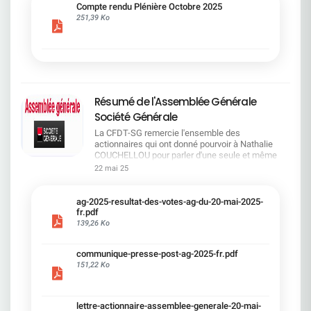
cadre du dialogue social.Bonne lecture !
Compte rendu Plénière Octobre 2025
251,39 Ko
Résumé de l'Assemblée Générale
Société Générale
La CFDT-SG remercie l'ensemble des
actionnaires qui ont donné pourvoir à Nathalie
COUCHELLOU pour parler d'une seule et même
voix.L'assemblée Générale s'est ouverte avec 4
22 mai 25
hommes à la tribune et 687 actionnaires dans la
salle.Le Directeur financier, Leopoldo ALVEAR, a
souligné la forte amélioration en 2024 de tous les
ag-2025-resultat-des-votes-ag-du-20-mai-2025-
facteurs financiers et le premier trimestre 2025
fr.pdf
encourageant.Le Directeur Général, Slawomir
139,26 Ko
KRUPA, a présenté les 4 priorité stratégiques pour
une création de valeur durable : Etre une banque
communique-presse-post-ag-2025-fr.pdf
solide. Etre une banque simple et intégrée. Etre
151,22 Ko
une banque efficace. Etre une banque rentable. Le
Directeur Général Délégué, Pierre PALMIERI, a
présenté la feuille de route en matière de
RSEVous pouvez retrouver les questions des
lettre-actionnaire-assemblee-generale-20-mai-
actionnaires dans la salle à partir de la page 7 de