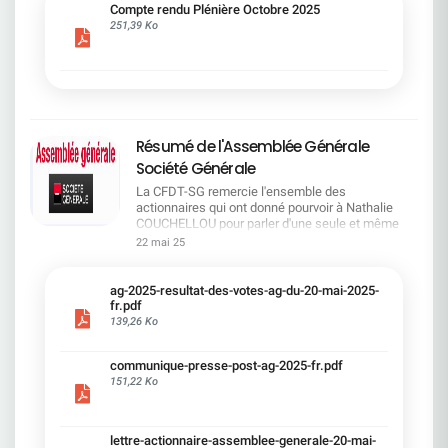
cadre du dialogue social.Bonne lecture !
Compte rendu Plénière Octobre 2025
251,39 Ko
Résumé de l'Assemblée Générale
Société Générale
La CFDT-SG remercie l'ensemble des
actionnaires qui ont donné pourvoir à Nathalie
COUCHELLOU pour parler d'une seule et même
voix.L'assemblée Générale s'est ouverte avec 4
22 mai 25
hommes à la tribune et 687 actionnaires dans la
salle.Le Directeur financier, Leopoldo ALVEAR, a
souligné la forte amélioration en 2024 de tous les
ag-2025-resultat-des-votes-ag-du-20-mai-2025-
facteurs financiers et le premier trimestre 2025
fr.pdf
encourageant.Le Directeur Général, Slawomir
139,26 Ko
KRUPA, a présenté les 4 priorité stratégiques pour
une création de valeur durable : Etre une banque
communique-presse-post-ag-2025-fr.pdf
solide. Etre une banque simple et intégrée. Etre
151,22 Ko
une banque efficace. Etre une banque rentable. Le
Directeur Général Délégué, Pierre PALMIERI, a
présenté la feuille de route en matière de
RSEVous pouvez retrouver les questions des
lettre-actionnaire-assemblee-generale-20-mai-
actionnaires dans la salle à partir de la page 7 de