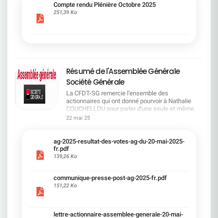
cadre du dialogue social.Bonne lecture !
Compte rendu Plénière Octobre 2025
251,39 Ko
Résumé de l'Assemblée Générale
Société Générale
La CFDT-SG remercie l'ensemble des
actionnaires qui ont donné pourvoir à Nathalie
COUCHELLOU pour parler d'une seule et même
voix.L'assemblée Générale s'est ouverte avec 4
22 mai 25
hommes à la tribune et 687 actionnaires dans la
salle.Le Directeur financier, Leopoldo ALVEAR, a
souligné la forte amélioration en 2024 de tous les
ag-2025-resultat-des-votes-ag-du-20-mai-2025-
facteurs financiers et le premier trimestre 2025
fr.pdf
encourageant.Le Directeur Général, Slawomir
139,26 Ko
KRUPA, a présenté les 4 priorité stratégiques pour
une création de valeur durable : Etre une banque
communique-presse-post-ag-2025-fr.pdf
solide. Etre une banque simple et intégrée. Etre
151,22 Ko
une banque efficace. Etre une banque rentable. Le
Directeur Général Délégué, Pierre PALMIERI, a
présenté la feuille de route en matière de
RSEVous pouvez retrouver les questions des
lettre-actionnaire-assemblee-generale-20-mai-
actionnaires dans la salle à partir de la page 7 de