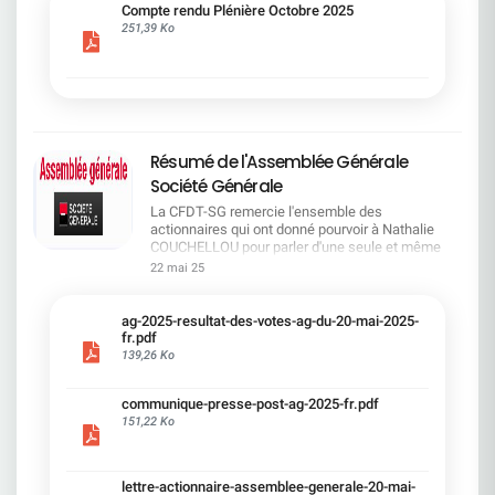
cadre du dialogue social.Bonne lecture !
Compte rendu Plénière Octobre 2025
251,39 Ko
Résumé de l'Assemblée Générale
Société Générale
La CFDT-SG remercie l'ensemble des
actionnaires qui ont donné pourvoir à Nathalie
COUCHELLOU pour parler d'une seule et même
voix.L'assemblée Générale s'est ouverte avec 4
22 mai 25
hommes à la tribune et 687 actionnaires dans la
salle.Le Directeur financier, Leopoldo ALVEAR, a
souligné la forte amélioration en 2024 de tous les
ag-2025-resultat-des-votes-ag-du-20-mai-2025-
facteurs financiers et le premier trimestre 2025
fr.pdf
encourageant.Le Directeur Général, Slawomir
139,26 Ko
KRUPA, a présenté les 4 priorité stratégiques pour
une création de valeur durable : Etre une banque
communique-presse-post-ag-2025-fr.pdf
solide. Etre une banque simple et intégrée. Etre
151,22 Ko
une banque efficace. Etre une banque rentable. Le
Directeur Général Délégué, Pierre PALMIERI, a
présenté la feuille de route en matière de
RSEVous pouvez retrouver les questions des
lettre-actionnaire-assemblee-generale-20-mai-
actionnaires dans la salle à partir de la page 7 de