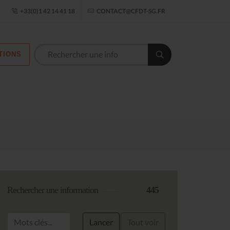
ogle Établissement
+33(0)1 42 14 41 18
CONTACT@CFDT-SG.FR
TIONS
Les commission
Rechercher une information
445
Lancer
Tout voir