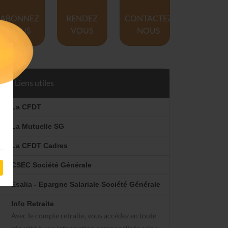
ABONNEZ
RENDEZ
CONTACTEZ
VOUS
VOUS
NOUS
Liens utiles
La CFDT
La Mutuelle SG
La CFDT Cadres
CSEC Société Générale
Esalia - Epargne Salariale Société Générale
Info Retraite
Avec le compte retraite, vous accédez en toute