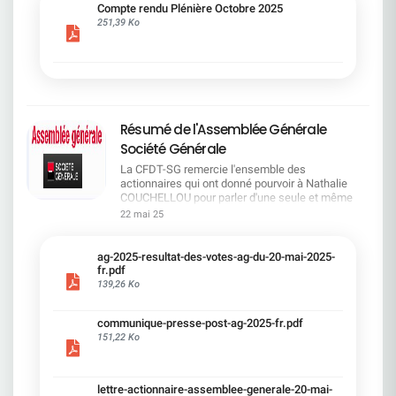
cadre du dialogue social.Bonne lecture !
Compte rendu Plénière Octobre 2025
251,39 Ko
Résumé de l'Assemblée Générale
Société Générale
La CFDT-SG remercie l'ensemble des
actionnaires qui ont donné pourvoir à Nathalie
COUCHELLOU pour parler d'une seule et même
voix.L'assemblée Générale s'est ouverte avec 4
22 mai 25
hommes à la tribune et 687 actionnaires dans la
salle.Le Directeur financier, Leopoldo ALVEAR, a
souligné la forte amélioration en 2024 de tous les
ag-2025-resultat-des-votes-ag-du-20-mai-2025-
facteurs financiers et le premier trimestre 2025
fr.pdf
encourageant.Le Directeur Général, Slawomir
139,26 Ko
KRUPA, a présenté les 4 priorité stratégiques pour
une création de valeur durable : Etre une banque
communique-presse-post-ag-2025-fr.pdf
solide. Etre une banque simple et intégrée. Etre
151,22 Ko
une banque efficace. Etre une banque rentable. Le
Directeur Général Délégué, Pierre PALMIERI, a
présenté la feuille de route en matière de
RSEVous pouvez retrouver les questions des
lettre-actionnaire-assemblee-generale-20-mai-
actionnaires dans la salle à partir de la page 7 de