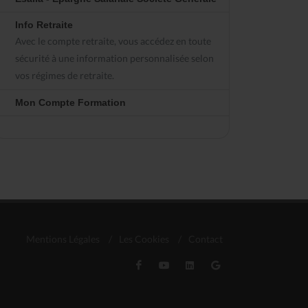
Info Retraite
Avec le compte retraite, vous accédez en toute
sécurité à une information personnalisée selon
vos régimes de retraite.
Mon Compte Formation
Mentions Légales
/
Les Cookies
/
Contact