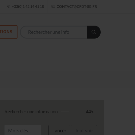
ogle Établissement
+33(0)1 42 14 41 18
CONTACT@CFDT-SG.FR
TIONS
Les commission
Rechercher une information
445
Lancer
Tout voir