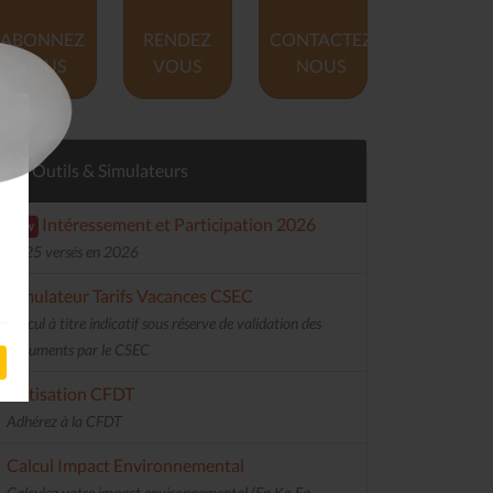
ABONNEZ
RENDEZ
CONTACTEZ
VOUS
VOUS
NOUS
Outils & Simulateurs
Intéressement et Participation 2026
new
2025 versés en 2026
Simulateur Tarifs Vacances CSEC
Calcul à titre indicatif sous réserve de validation des
documents par le CSEC
Cotisation CFDT
Adhérez à la CFDT
Calcul Impact Environnemental
Calculez votre impact environnemental (En Kg Eq.