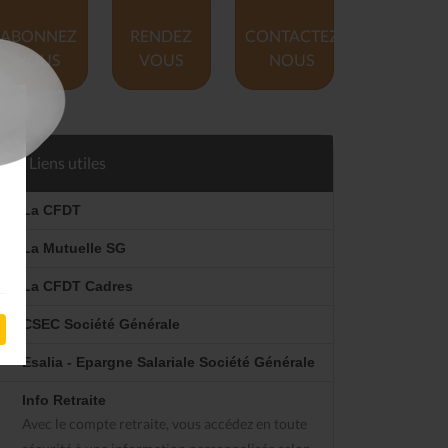
ABONNEZ
RENDEZ
CONTACTEZ
VOUS
VOUS
NOUS
Liens utiles
La CFDT
La Mutuelle SG
La CFDT Cadres
CSEC Société Générale
Esalia - Epargne Salariale Société Générale
Info Retraite
Avec le compte retraite, vous accédez en toute