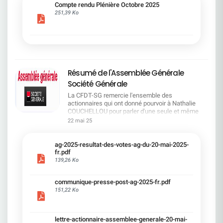
cadre du dialogue social.Bonne lecture !
Compte rendu Plénière Octobre 2025
251,39 Ko
Résumé de l'Assemblée Générale
Société Générale
La CFDT-SG remercie l'ensemble des
actionnaires qui ont donné pourvoir à Nathalie
COUCHELLOU pour parler d'une seule et même
voix.L'assemblée Générale s'est ouverte avec 4
22 mai 25
hommes à la tribune et 687 actionnaires dans la
salle.Le Directeur financier, Leopoldo ALVEAR, a
souligné la forte amélioration en 2024 de tous les
ag-2025-resultat-des-votes-ag-du-20-mai-2025-
facteurs financiers et le premier trimestre 2025
fr.pdf
encourageant.Le Directeur Général, Slawomir
139,26 Ko
KRUPA, a présenté les 4 priorité stratégiques pour
une création de valeur durable : Etre une banque
communique-presse-post-ag-2025-fr.pdf
solide. Etre une banque simple et intégrée. Etre
151,22 Ko
une banque efficace. Etre une banque rentable. Le
Directeur Général Délégué, Pierre PALMIERI, a
présenté la feuille de route en matière de
RSEVous pouvez retrouver les questions des
lettre-actionnaire-assemblee-generale-20-mai-
actionnaires dans la salle à partir de la page 7 de