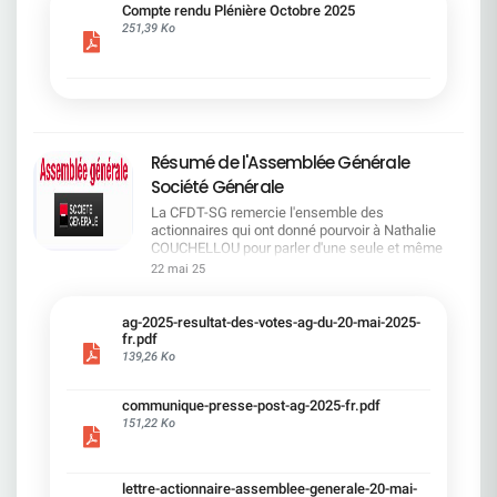
cadre du dialogue social.Bonne lecture !
Compte rendu Plénière Octobre 2025
251,39 Ko
Résumé de l'Assemblée Générale
Société Générale
La CFDT-SG remercie l'ensemble des
actionnaires qui ont donné pourvoir à Nathalie
COUCHELLOU pour parler d'une seule et même
voix.L'assemblée Générale s'est ouverte avec 4
22 mai 25
hommes à la tribune et 687 actionnaires dans la
salle.Le Directeur financier, Leopoldo ALVEAR, a
souligné la forte amélioration en 2024 de tous les
ag-2025-resultat-des-votes-ag-du-20-mai-2025-
facteurs financiers et le premier trimestre 2025
fr.pdf
encourageant.Le Directeur Général, Slawomir
139,26 Ko
KRUPA, a présenté les 4 priorité stratégiques pour
une création de valeur durable : Etre une banque
communique-presse-post-ag-2025-fr.pdf
solide. Etre une banque simple et intégrée. Etre
151,22 Ko
une banque efficace. Etre une banque rentable. Le
Directeur Général Délégué, Pierre PALMIERI, a
présenté la feuille de route en matière de
RSEVous pouvez retrouver les questions des
lettre-actionnaire-assemblee-generale-20-mai-
actionnaires dans la salle à partir de la page 7 de