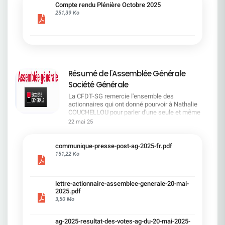
cadre du dialogue social.Bonne lecture !
Compte rendu Plénière Octobre 2025
251,39 Ko
Résumé de l'Assemblée Générale
Société Générale
La CFDT-SG remercie l'ensemble des
actionnaires qui ont donné pourvoir à Nathalie
COUCHELLOU pour parler d'une seule et même
voix.L'assemblée Générale s'est ouverte avec 4
22 mai 25
hommes à la tribune et 687 actionnaires dans la
salle.Le Directeur financier, Leopoldo ALVEAR, a
souligné la forte amélioration en 2024 de tous les
communique-presse-post-ag-2025-fr.pdf
facteurs financiers et le premier trimestre 2025
151,22 Ko
encourageant.Le Directeur Général, Slawomir
KRUPA, a présenté les 4 priorité stratégiques pour
une création de valeur durable : Etre une banque
lettre-actionnaire-assemblee-generale-20-mai-
solide. Etre une banque simple et intégrée. Etre
2025.pdf
une banque efficace. Etre une banque rentable. Le
3,50 Mo
Directeur Général Délégué, Pierre PALMIERI, a
présenté la feuille de route en matière de
RSEVous pouvez retrouver les questions des
ag-2025-resultat-des-votes-ag-du-20-mai-2025-
actionnaires dans la salle à partir de la page 7 de